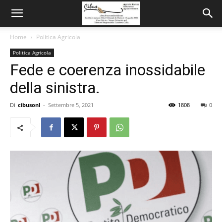
Home
Politica Agricola
Politica Agricola
Fede e coerenza inossidabile
della sinistra.
Di
cibusonl
-
Settembre 5, 2021
1808
0