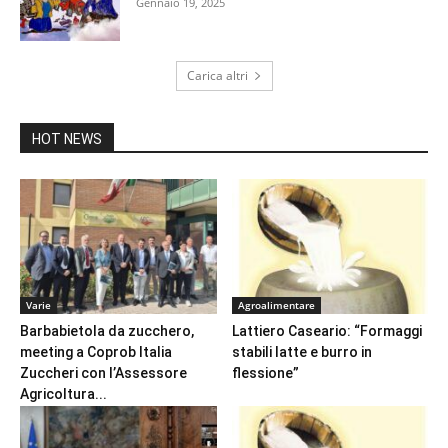
Gennaio 19, 2025
Carica altri
HOT NEWS
Varie
Agroalimentare
Barbabietola da zucchero,
Lattiero Caseario: “Formaggi
meeting a Coprob Italia
stabili latte e burro in
Zuccheri con l’Assessore
flessione”
Agricoltura...