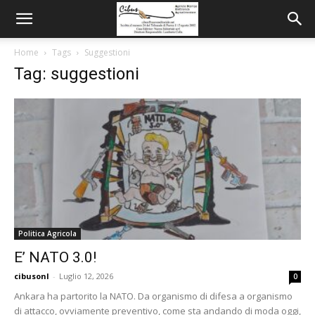
Home
Tags
Suggestioni
Tag: suggestioni
Politica Agricola
E’ NATO 3.0!
cibusonl
-
Luglio 12, 2026
0
Ankara ha partorito la NATO. Da organismo di difesa a organismo
di attacco, ovviamente preventivo, come sta andando di moda oggi,