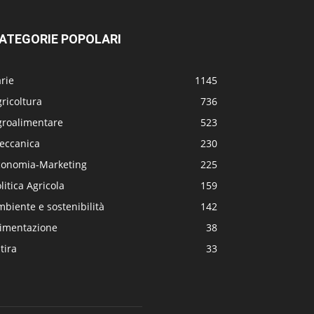
ATEGORIE POPOLARI
rie
1145
ricoltura
736
groalimentare
523
eccanica
230
conomia-Marketing
225
litica Agricola
159
biente e sostenibilità
142
limentazione
38
tira
33