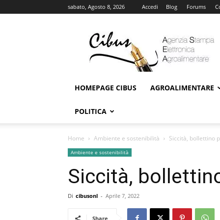
sabato, Agosto 8, 2026
Accedi
Blog
Forums
C
Cibus
Online
HOMEPAGE CIBUS
AGROALIMENTARE
POLITICA
Home
Ambiente e sostenibilità
Siccità, bollettino
Ambiente e sostenibilità
Siccità, bolletti
Di
cibusonl
-
Aprile 7, 2022
Share