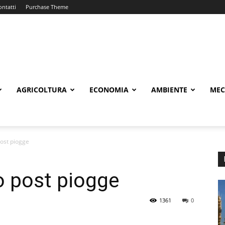
ontatti
Purchase Theme
AGRICOLTURA
ECONOMIA
AMBIENTE
MEC
 post piogge
no post piogge
1361
0