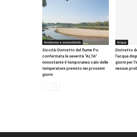
Ambiente e sostenibilità
Acqua
Siccità-Distretto del fiume Po:
Distretto d
confermata la severità “ALTA”
l’acqua disp
nonostante il temporaneo calo delle
giorni per l’
temperature previsto nei prossimi
nessun prob
giorni