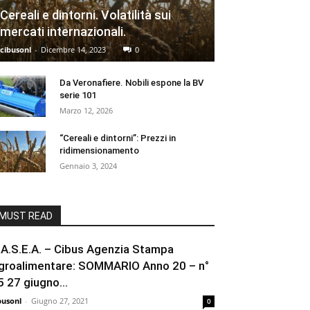
Cereali e dintorni. Volatilità sui
mercati internazionali.
cibusonl
-
Dicembre 14, 2023
0
Da Veronafiere. Nobili espone la BV
serie 101
Marzo 12, 2026
“Cereali e dintorni”: Prezzi in
ridimensionamento
Gennaio 3, 2024
MUST READ
.A.S.E.A. – Cibus Agenzia Stampa
groalimentare: SOMMARIO Anno 20 – n°
5 27 giugno...
busonl
-
Giugno 27, 2021
0