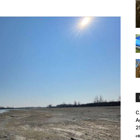
C
A
2
ci