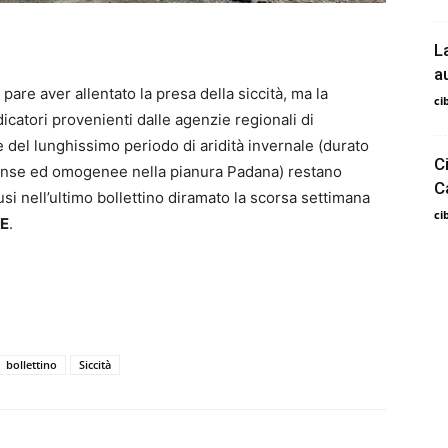
L
a
 pare aver allentato la presa della siccità, ma la
ci
dicatori provenienti dalle agenzie regionali di
 del lunghissimo periodo di aridità invernale (durato
C
ntense ed omogenee nella pianura Padana) restano
C
usi nell’ultimo bollettino diramato la scorsa settimana
ci
TE
.
bollettino
Siccità