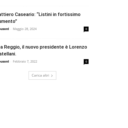
attiero Caseario: “Listini in fortissimo
umento”
busonl
-
Maggio 28, 2024
0
ia Reggio, il nuovo presidente è Lorenzo
atellani.
busonl
-
Febbraio 7, 2022
0
Carica altri