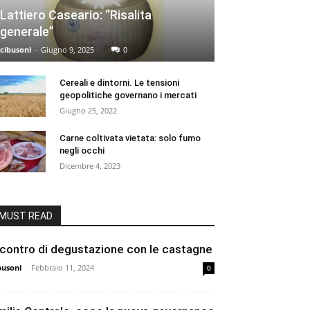
Lattiero Caseario: “Risalita
generale”
cibusonl
-
Giugno 9, 2025
0
Cereali e dintorni. Le tensioni
geopolitiche governano i mercati
Giugno 25, 2022
Carne coltivata vietata: solo fumo
negli occhi
Dicembre 4, 2023
MUST READ
ncontro di degustazione con le castagne
busonl
-
Febbraio 11, 2024
0