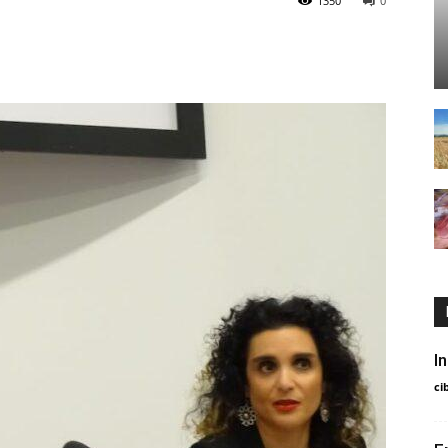
1350
0
I
ci