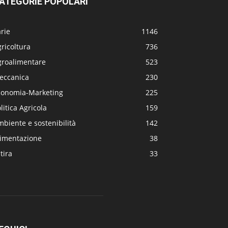
ATEGORIE POPOLARI
rie
1146
ricoltura
736
groalimentare
523
eccanica
230
conomia-Marketing
225
litica Agricola
159
biente e sostenibilità
142
limentazione
38
tira
33