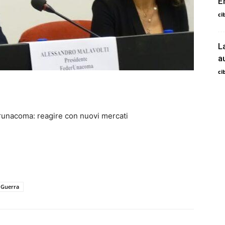
E
ci
L
a
ci
runacoma: reagire con nuovi mercati
Guerra