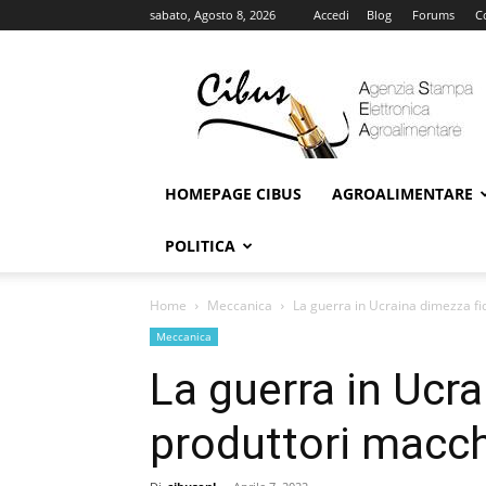
sabato, Agosto 8, 2026
Accedi
Blog
Forums
C
Cibus
Online
HOMEPAGE CIBUS
AGROALIMENTARE
POLITICA
Home
Meccanica
La guerra in Ucraina dimezza fi
Meccanica
La guerra in Ucr
produttori macch