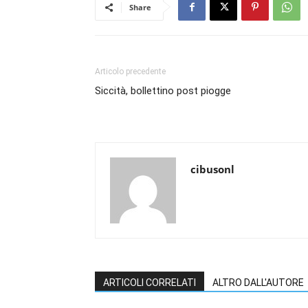
Share
Articolo precedente
Siccità, bollettino post piogge
cibusonl
ARTICOLI CORRELATI
ALTRO DALL'AUTORE