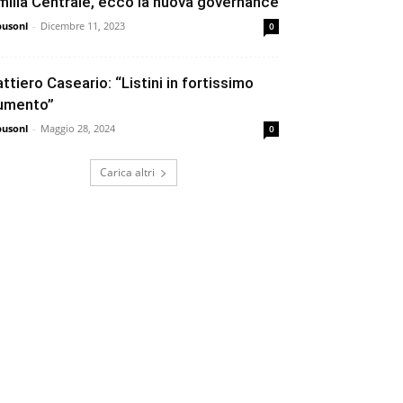
milia Centrale, ecco la nuova governance
busonl
-
Dicembre 11, 2023
0
attiero Caseario: “Listini in fortissimo
umento”
busonl
-
Maggio 28, 2024
0
Carica altri