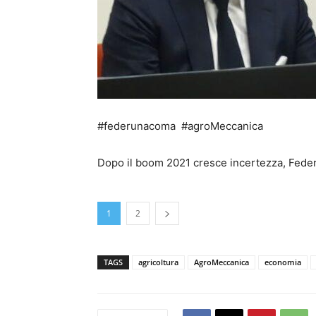
#federunacoma #agroMeccanica
Dopo il boom 2021 cresce incertezza, Fede
1
2
TAGS
agricoltura
AgroMeccanica
economia