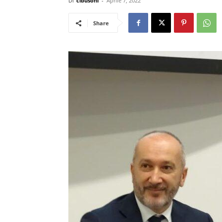
Di
cibusonl
-
Aprile 7, 2022
Share