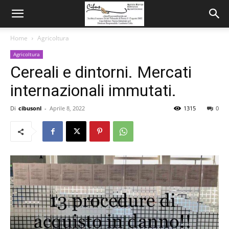
Home
Agricoltura
Agricoltura
Cereali e dintorni. Mercati
internazionali immutati.
Di
cibusonl
-
Aprile 8, 2022
1315
0