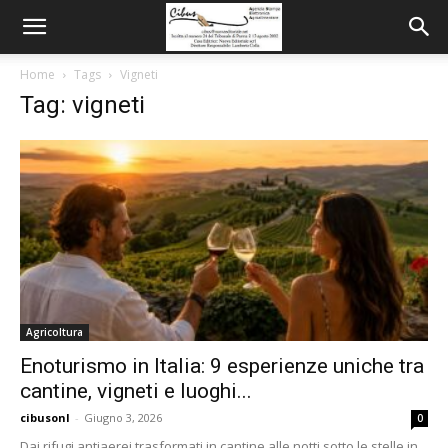
Home
Tags
Vigneti
Tag: vigneti
Agricoltura
Enoturismo in Italia: 9 esperienze uniche tra
cantine, vigneti e luoghi...
cibusonl
-
Giugno 3, 2026
0
Dai rifugi antiaerei trasformati in cantine alle notti sotto le stelle in