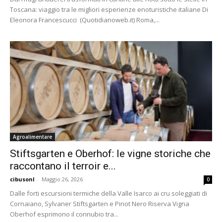
Toscana: viaggio tra le migliori esperienze enoturistiche italiane Di
Eleonora Francescucci (Quotidianoweb.it) Roma,...
Agroalimentare
Stiftsgarten e Oberhof: le vigne storiche che
raccontano il terroir e...
cibusonl
-
Maggio 26, 2026
0
Dalle forti escursioni termiche della Valle Isarco ai cru soleggiati di
Cornaiano, Sylvaner Stiftsgarten e Pinot Nero Riserva Vigna
Oberhof esprimono il connubio tra...