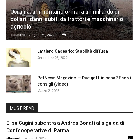
Ucraina: ammontano ormai a un miliardo di
dollari i danni subiti da trattori e macchinario
agricolo
cibusonl
-
Giugno 30, 2022
0
Lattiero Caseario: Stabilità diffusa
Settembre 26, 2022
PetNews Magazine. – Due gatti in casa? Ecco i
consigli (video)
Marzo 2, 2025
MUST READ
Elisa Cugini subentra a Andrea Bonati alla guida di
Confcooperative di Parma
cibusonl
-
Marzo 5, 2024
0