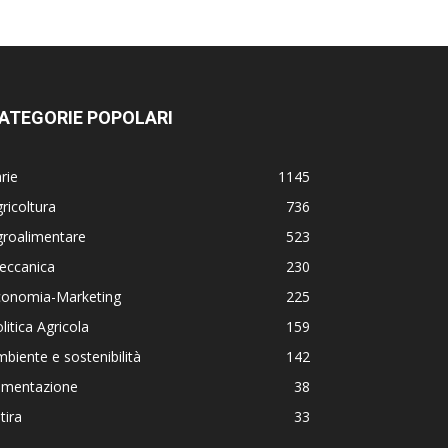
ATEGORIE POPOLARI
rie
1145
ricoltura
736
groalimentare
523
eccanica
230
conomia-Marketing
225
litica Agricola
159
biente e sostenibilità
142
limentazione
38
tira
33