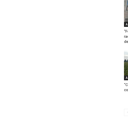
A
“F
ra
de
A
“C
co