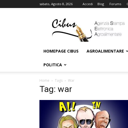
sabato, Agosto 8, 2026
Accedi
Blog
Forums
Cibus
Online
HOMEPAGE CIBUS
AGROALIMENTARE
POLITICA
Home
Tags
War
Tag: war