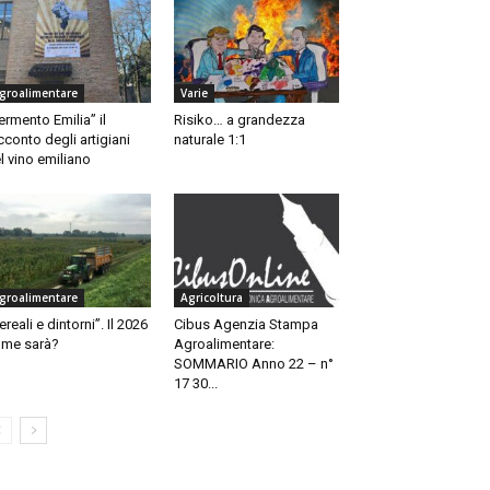
groalimentare
Varie
ermento Emilia” il
Risiko… a grandezza
cconto degli artigiani
naturale 1:1
l vino emiliano
groalimentare
Agricoltura
ereali e dintorni”. Il 2026
Cibus Agenzia Stampa
me sarà?
Agroalimentare:
SOMMARIO Anno 22 – n°
17 30...