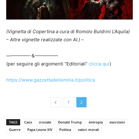
(Vignetta di Copertina a cura di Romolo Buldrini L’Aquila)
– Altre vignette realizzate con AI.) –
—————-&—————
(per seguire gli argomenti “Editoriali”
clicca qui
)
https://www.gazzettadellemilia.it/politica
1
2
TAGS
Caos
crociale
Donald Trump
entropia
esorcismi
Guerre
Papa Leone XIV
Politica
valori morali