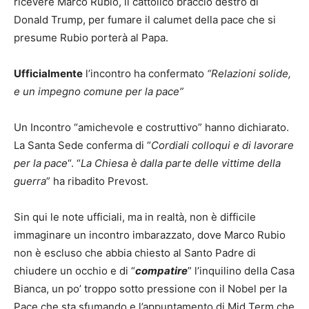
ricevere Marco Rubio, il cattolico braccio destro di
Donald Trump, per fumare il calumet della pace che si
presume Rubio porterà al Papa.
Ufficialmente
l’incontro ha confermato
“Relazioni solide,
e un impegno comune per la pace”
Un Incontro “amichevole e costruttivo” hanno dichiarato.
La Santa Sede conferma di “
Cordiali colloqui e di lavorare
per la pace
“. “
La Chiesa è dalla parte delle vittime della
guerra
” ha ribadito Prevost.
Sin qui le note ufficiali, ma in realtà, non è difficile
immaginare un incontro imbarazzato, dove Marco Rubio
non è escluso che abbia chiesto al Santo Padre di
chiudere un occhio e di “
compatire
” l’inquilino della Casa
Bianca, un po’ troppo sotto pressione con il Nobel per la
Pace che sta sfumando e l’appuntamento di Mid Term che