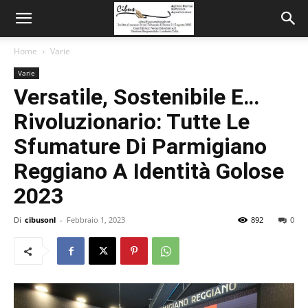
Home
Varie
Varie
Versatile, Sostenibile E…
Rivoluzionario: Tutte Le
Sfumature Di Parmigiano
Reggiano A Identità Golose
2023
Di
cibusonl
-
Febbraio 1, 2023
892
0