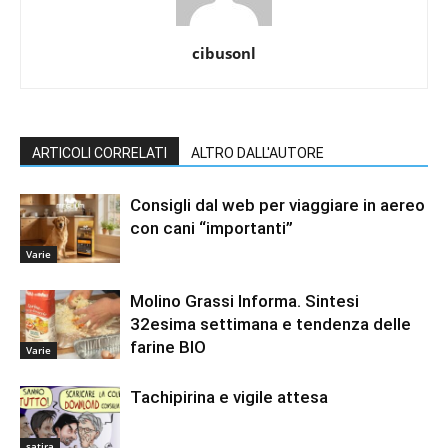
cibusonl
ARTICOLI CORRELATI
ALTRO DALL'AUTORE
Consigli dal web per viaggiare in aereo
con cani “importanti”
Varie
Molino Grassi Informa. Sintesi
32esima settimana e tendenza delle
farine BIO
Varie
Tachipirina e vigile attesa
satira