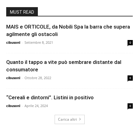
MUST READ
MAIS e ORTICOLE, da Nobili Spa la barra che supera
agilmente gli ostacoli
cibusonl
-
Settembre 8, 2021
0
Quanto il tappo a vite può sembrare distante dal
consumatore
cibusonl
-
Ottobre 28, 2022
0
“Cereali e dintorni”. Listini in positivo
cibusonl
-
Aprile 24, 2024
0
Carica altri