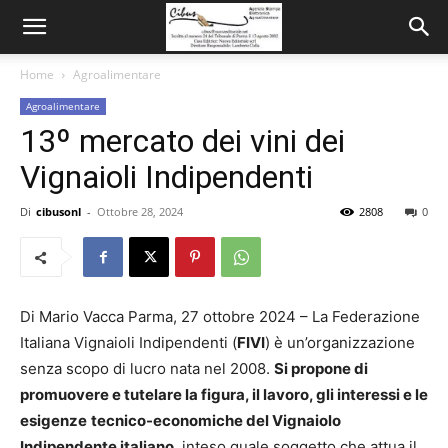
Home
Agroalimentare
Agroalimentare
13º mercato dei vini dei
Vignaioli Indipendenti
Di
cibusonl
-
Ottobre 28, 2024
2808
0
Di Mario Vacca Parma, 27 ottobre 2024 – La Federazione
Italiana Vignaioli Indipendenti (
FIVI
) è un’organizzazione
senza scopo di lucro nata nel 2008.
Si propone di
promuovere e tutelare la figura, il lavoro, gli interessi e le
esigenze
tecnico-economiche del Vignaiolo
Indipendente italiano
, inteso quale soggetto che attua il