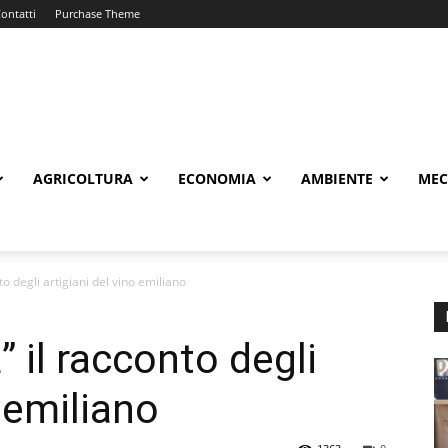
ontatti
Purchase Theme
AGRICOLTURA
ECONOMIA
AMBIENTE
MEC
to degli artigiani del vino emiliano
 il racconto degli
o emiliano