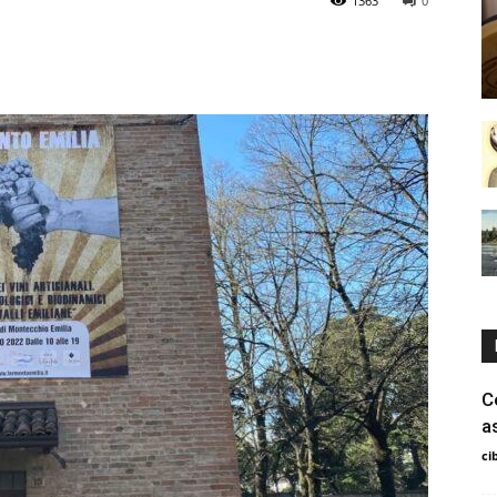
1363
0
C
a
ci