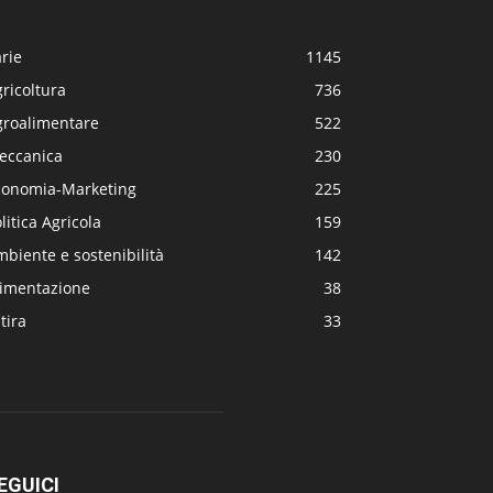
rie
1145
ricoltura
736
groalimentare
522
eccanica
230
conomia-Marketing
225
litica Agricola
159
biente e sostenibilità
142
limentazione
38
tira
33
EGUICI