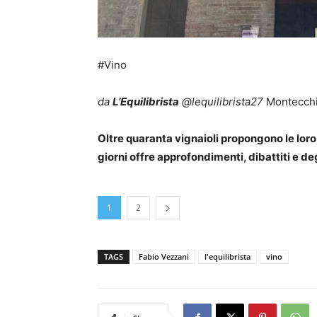
#Vino
da
L’Equilibrista
@lequilibrista27
Montecch
Oltre quaranta vignaioli propongono le lor
giorni offre approfondimenti, dibattiti e d
1
2
TAGS
Fabio Vezzani
l'equilibrista
vino