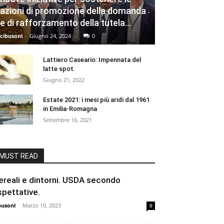
azioni di promozione della domanda
e di rafforzamento della tutela...
cibusonl
-
Giugno 24, 2024
0
Lattiero Caseario: Impennata del
latte spot.
Giugno 21, 2022
Estate 2021: i mesi più aridi dal 1961
in Emilia-Romagna
Settembre 16, 2021
MUST READ
ereali e dintorni. USDA secondo
spettative.
busonl
-
Marzo 10, 2023
0