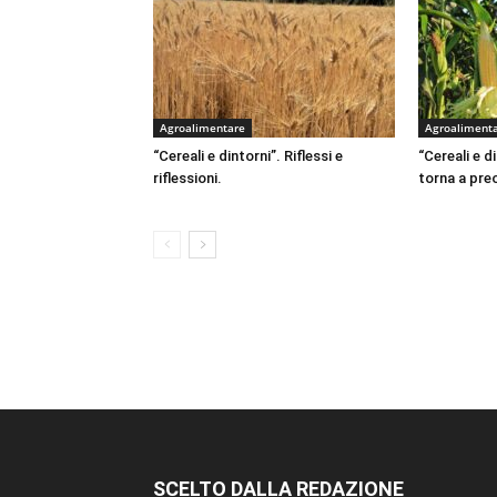
Agroalimentare
Agroaliment
“Cereali e dintorni”. Riflessi e
“Cereali e d
riflessioni.
torna a pr
SCELTO DALLA REDAZIONE