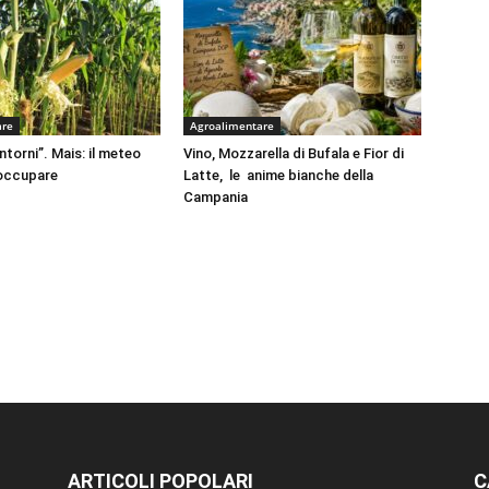
are
Agroalimentare
intorni”. Mais: il meteo
Vino, Mozzarella di Bufala e Fior di
eoccupare
Latte, le anime bianche della
Campania
ARTICOLI POPOLARI
C