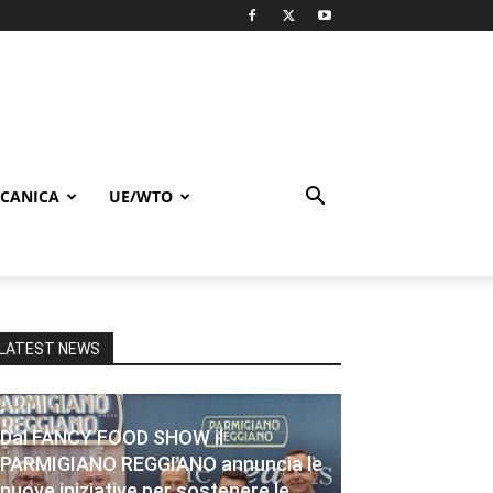
CANICA
UE/WTO
LATEST NEWS
Dal FANCY FOOD SHOW il
PARMIGIANO REGGIANO annuncia le
nuove iniziative per sostenere le