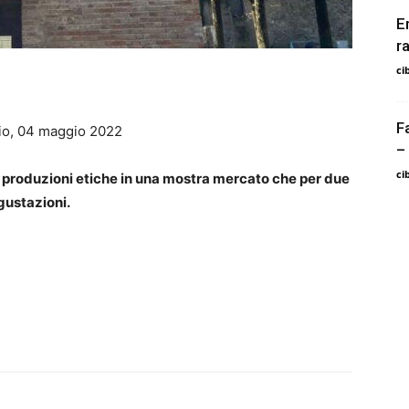
E
r
ci
F
io, 04 maggio 2022
–
ci
o produzioni etiche in una mostra mercato che per due
egustazioni.