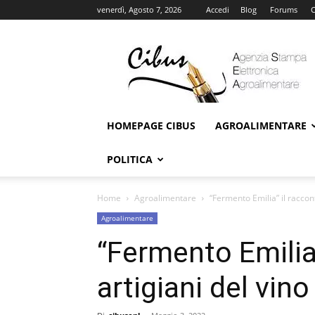
venerdì, Agosto 7, 2026
Accedi
Blog
Forums
C
Cibus
Online
HOMEPAGE CIBUS
AGROALIMENTARE
POLITICA
Home
Agroalimentare
“Fermento Emilia” il raccon
Agroalimentare
“Fermento Emilia”
artigiani del vin