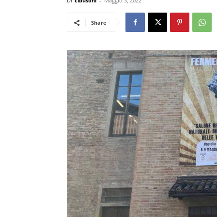
Di
cibusonl
-
Maggio 3, 2022
Share