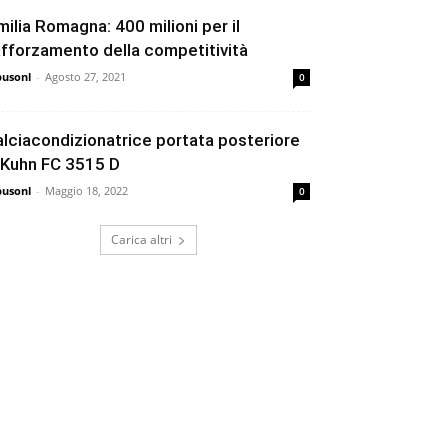
milia Romagna: 400 milioni per il
afforzamento della competitività
busonl
-
Agosto 27, 2021
0
alciacondizionatrice portata posteriore
 Kuhn FC 3515 D
busonl
-
Maggio 18, 2022
0
Carica altri