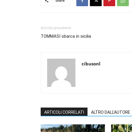
Share
Articolo precedente
TOMMASI sbarca in sicilia
cibusonl
ARTICOLI CORRELATI
ALTRO DALL'AUTORE