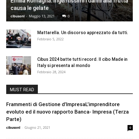
Emilia Romagna. Ingentissimi i danni alla frutta
causa le gelate
cibusonl
-
Maggio 13, 2021
0
Mattarella. Un discorso apprezzato da tutti.
Febbraio 5, 2022
Cibus 2024 batte tutti record. Il cibo Made in
Italy si presenta al mondo
Febbraio 28, 2024
MUST READ
Frammenti di Gestione d’ImpresaL’imprenditore
evoluto ed il nuovo rapporto Banca- Impresa (Terza
Parte)
cibusonl
-
Giugno 21, 2021
0