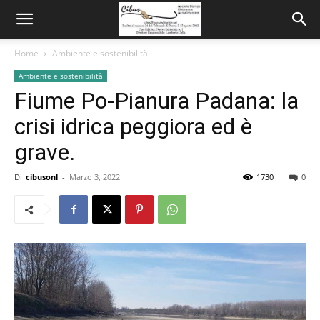
Home
Ambiente e sostenibilità
Ambiente e sostenibilità
Fiume Po-Pianura Padana: la
crisi idrica peggiora ed è
grave.
Di
cibusonl
-
Marzo 3, 2022
1730
0