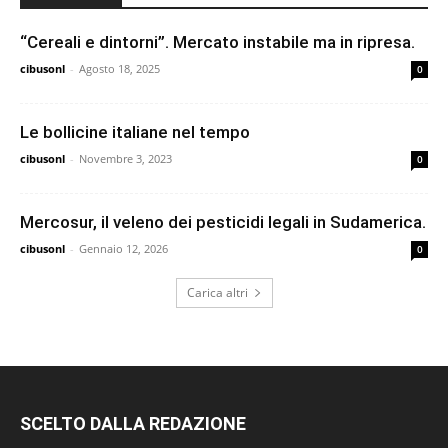
“Cereali e dintorni”. Mercato instabile ma in ripresa.
cibusonl
-
Agosto 18, 2025
0
Le bollicine italiane nel tempo
cibusonl
-
Novembre 3, 2023
0
Mercosur, il veleno dei pesticidi legali in Sudamerica.
cibusonl
-
Gennaio 12, 2026
0
Carica altri
SCELTO DALLA REDAZIONE