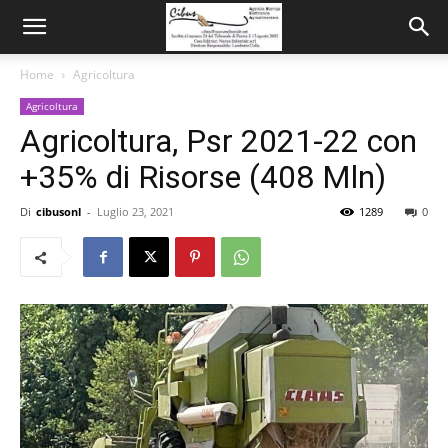
Home
Agricoltura
Agricoltura
Agricoltura, Psr 2021-22 con
+35% di Risorse (408 Mln)
Di
cibusonl
-
Luglio 23, 2021
1289
0