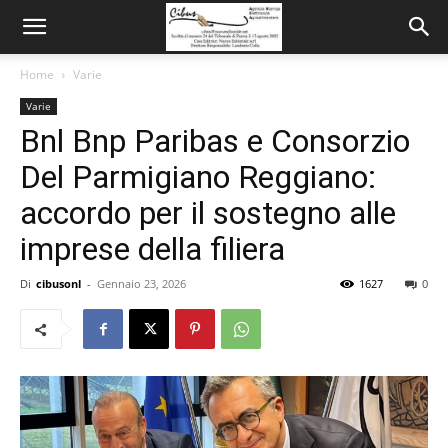
Home
Varie
Varie
Bnl Bnp Paribas e Consorzio
Del Parmigiano Reggiano:
accordo per il sostegno alle
imprese della filiera
Di
cibusonl
-
Gennaio 23, 2026
1627
0