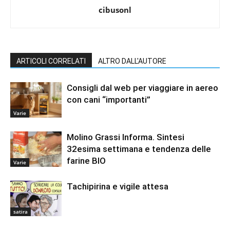
cibusonl
ARTICOLI CORRELATI
ALTRO DALL'AUTORE
Consigli dal web per viaggiare in aereo
con cani “importanti”
Varie
Molino Grassi Informa. Sintesi
32esima settimana e tendenza delle
farine BIO
Varie
Tachipirina e vigile attesa
satira