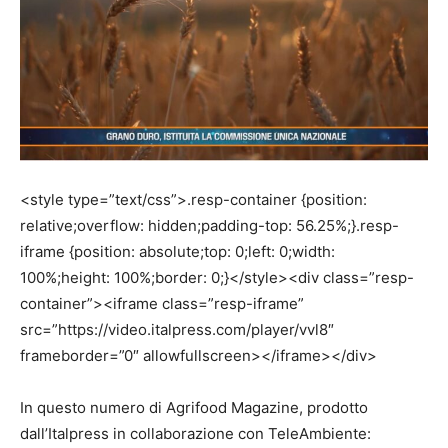
<style type=”text/css”>.resp-container {position:
relative;overflow: hidden;padding-top: 56.25%;}.resp-
iframe {position: absolute;top: 0;left: 0;width:
100%;height: 100%;border: 0;}</style><div class=”resp-
container”><iframe class=”resp-iframe”
src=”https://video.italpress.com/player/vvl8″
frameborder=”0″ allowfullscreen></iframe></div>
In questo numero di Agrifood Magazine, prodotto
dall’Italpress in collaborazione con TeleAmbiente: