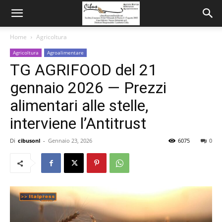
Home
Agricoltura
Agricoltura
Agroalimentare
TG AGRIFOOD del 21
gennaio 2026 — Prezzi
alimentari alle stelle,
interviene l’Antitrust
Di
cibusonl
-
Gennaio 23, 2026
6075
0