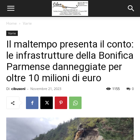
Home
Varie
Varie
Il maltempo presenta il conto:
le infrastrutture della Bonifica
Parmense danneggiate per
oltre 10 milioni di euro
Di
cibusonl
-
Novembre 21, 2023
1155
0