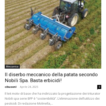
Meccanica
Il diserbo meccanico della patata secondo
Nobili Spa. Basta erbicidi!
cibusonl
-
Aprile 24, 2025
0
Il leit motiv di base che ha indirizzato la progettazione dei triturator
Nobili spa serie BFP è “sostenibilità”. L’eliminazione dell’utilizzo dei
pesticidi. Di redazione Molinella,...