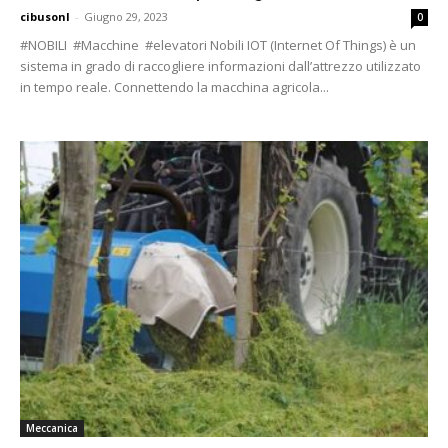
cibusonl
-
Giugno 29, 2023
0
#NOBILI #Macchine #elevatori Nobili IOT (Internet Of Things) è un
sistema in grado di raccogliere informazioni dall’attrezzo utilizzato
in tempo reale. Connettendo la macchina agricola...
Meccanica