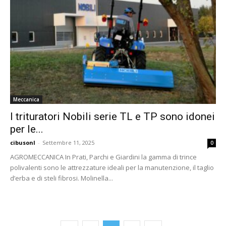
Meccanica
I trituratori Nobili serie TL e TP sono idonei
per le...
cibusonl
-
Settembre 11, 2025
0
AGROMECCANICA In Prati, Parchi e Giardini la gamma di trince
polivalenti sono le attrezzature ideali per la manutenzione, il taglio
d’erba e di steli fibrosi. Molinella...