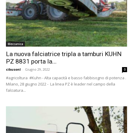
Meccanica
La nuova falciatrice tripla a tamburi KUHN
PZ 8831 porta la...
cibusonl
-
Giugno 29, 2022
0
#agricoltura #Kuhn - Alta capacità e basso fabbisogno di potenza .
Milano, 28 giugno 2022 - La linea PZ è leader nel campo della
falciatura...