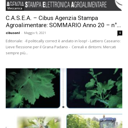
Meccanica
C.A.S.E.A. – Cibus Agenzia Stampa
Agroalimentare: SOMMARIO Anno 20 – n°...
cibusonl
-
Maggio 9, 2021
0
Editoriale: -Il politically correct è andato in loop! - Lattiero Caseario:
Lieve flessione per il Grana Padano - Cereali e dintorni. Mercati
sempre più...