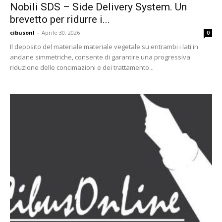
Nobili SDS – Side Delivery System. Un
brevetto per ridurre i...
cibusonl
-
Aprile 30, 2026
0
Il deposito del materiale materiale vegetale su entrambi i lati in
andane simmetriche, consente di garantire una progressiva
riduzione delle concimazioni e dei trattamento...