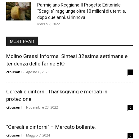
Parmigiano Reggiano: Il Progetto Editoriale
“Scaglie” raggiunge oltre 10 milioni di utenti e,
dopo due anni, si rinnova
Marzo 7, 2022
MUST READ
Molino Grassi Informa. Sintesi 32esima settimana e
tendenza delle farine BIO
cibusonl
-
Agosto 6, 2026
0
Cereali e dintorni. Thanksgiving e mercati in
protezione
cibusonl
-
Novembre 23, 2022
0
“Cereali e dintorni” – Mercato bollente.
cibusonl
-
Maggio 7, 2024
0