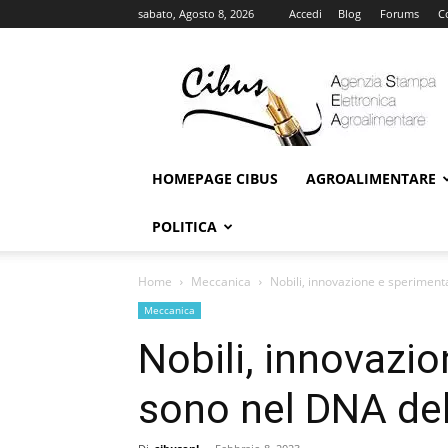
sabato, Agosto 8, 2026
Accedi
Blog
Forums
C
Cibus
Online
HOMEPAGE CIBUS
AGROALIMENTARE
POLITICA
Home
Meccanica
Nobili, innovazione e speriment
Meccanica
Nobili, innovazi
sono nel DNA del