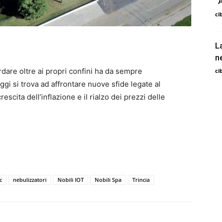
“
ci
L
n
dare oltre ai propri confini ha da sempre
ci
gi si trova ad affrontare nuove sfide legate al
cita dell’inflazione e il rialzo dei prezzi delle
c
nebulizzatori
Nobili IOT
Nobili Spa
Trincia