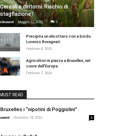
Cereali e dintorni. Rischio di
stagflazione?
cibusonl
-
Maggio 12, 2022
0
Precipita un elicottero con a bordo
Lorenzo Rovagnati
Febbraio 6, 2025
Agricoltori in piazza a Bruxelles, nel
cuore dell’Europa
Febbraio 7, 2024
MUST READ
 Bruxelles i “nipotini di Poggiolini”
busonl
-
Dicembre 18, 2022
0