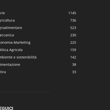
rie
1145
ricoltura
736
groalimentare
523
eccanica
230
conomia-Marketing
225
litica Agricola
159
biente e sostenibilità
142
limentazione
38
tira
33
EGUICI