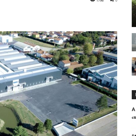
1798
0
A
ci