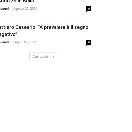
Abruzzo in Bolla”
busonl
-
Agosto 29, 2024
0
attiero Caseario: “A prevalere è il segno
egativo”
busonl
-
Luglio 18, 2023
0
Carica altri