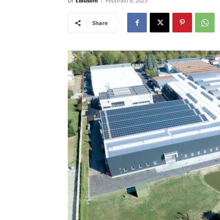
Di
cibusonl
-
Febbraio 8, 2023
Share