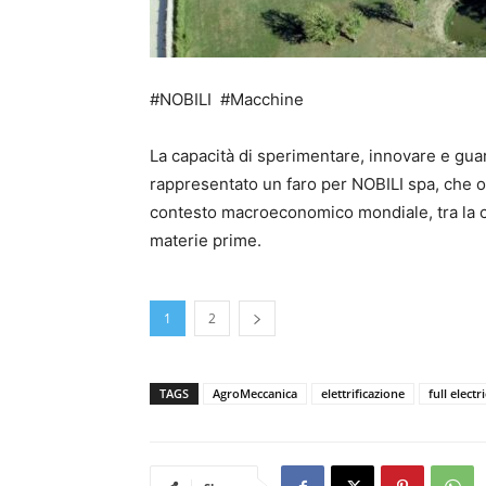
#NOBILI #Macchine
La capacità di sperimentare, innovare e guar
rappresentato un faro per NOBILI spa, che og
contesto macroeconomico mondiale, tra la cres
materie prime.
1
2
TAGS
AgroMeccanica
elettrificazione
full electri