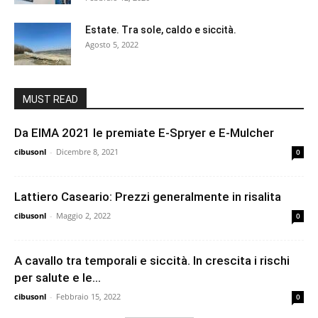
Estate. Tra sole, caldo e siccità.
Agosto 5, 2022
MUST READ
Da EIMA 2021 le premiate E-Spryer e E-Mulcher
cibusonl
-
Dicembre 8, 2021
0
Lattiero Caseario: Prezzi generalmente in risalita
cibusonl
-
Maggio 2, 2022
0
A cavallo tra temporali e siccità. In crescita i rischi
per salute e le...
cibusonl
-
Febbraio 15, 2022
0