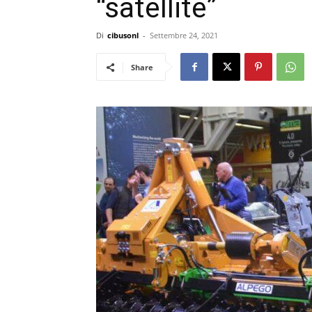
“satellite”
Di
cibusonl
-
Settembre 24, 2021
Share