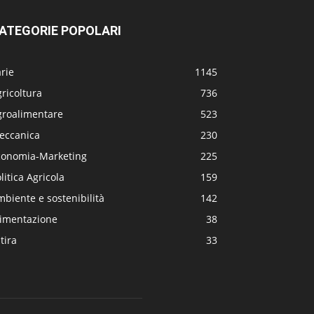
ATEGORIE POPOLARI
rie
1145
ricoltura
736
groalimentare
523
eccanica
230
conomia-Marketing
225
litica Agricola
159
biente e sostenibilità
142
limentazione
38
tira
33