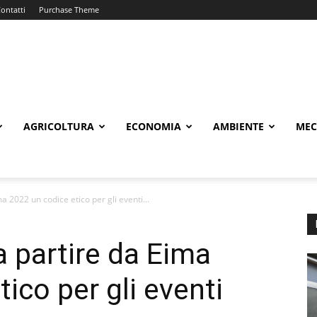
ontatti
Purchase Theme
AGRICOLTURA
ECONOMIA
AMBIENTE
MEC
2022 un codice etico per gli eventi...
 partire da Eima
ico per gli eventi