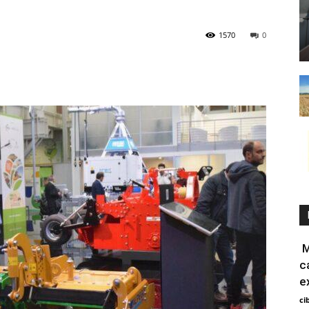
1570
0
M
c
e
ci