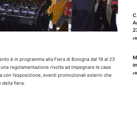
C
A
2
ci
M
vento è in programma alla Fiera di Bologna dal 19 al 23
i
i una regolamentazione rivolta ad impegnare le case
ci
za con l’esposizione, eventi promozionali esterni che
della fiera.