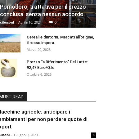
Pomodoro, trattativa per il prezzo
conclusa senza nessun accordo.
cibusonl
-
Aprile 16, 2024
0
Cereali e dintorni. Mercati all’origine,
il rosso impera.
Marzo 20, 2023
Prezzo “a Riferimento” Del Latte:
92,47 Euro/Q.le
Ottobre 6, 2025
MUST READ
acchine agricole: anticipare i
ambiamenti per non perdere quote di
xport
busonl
-
Giugno 9, 2023
0