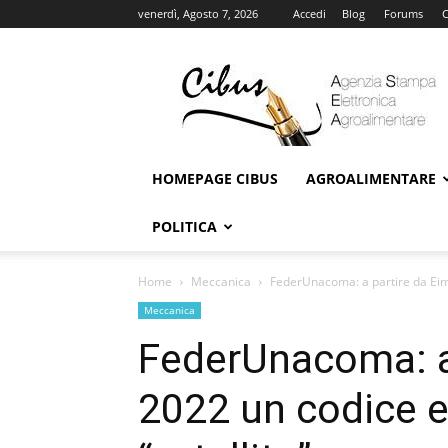
venerdì, Agosto 7, 2026
Accedi
Blog
Forums
C
Cibus
Online
HOMEPAGE CIBUS
AGROALIMENTARE
POLITICA
Home
Meccanica
FederUnacoma: a partire da Eima 
Meccanica
FederUnacoma: a
2022 un codice et