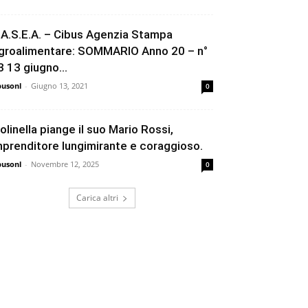
.A.S.E.A. – Cibus Agenzia Stampa
groalimentare: SOMMARIO Anno 20 – n°
3 13 giugno...
busonl
-
Giugno 13, 2021
0
olinella piange il suo Mario Rossi,
mprenditore lungimirante e coraggioso.
busonl
-
Novembre 12, 2025
0
Carica altri