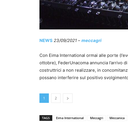
NEWS
23/09/2021
–
meccagri
Con Eima International ormai alle porte (l’e
ottobre), FederUnacoma annuncia l’arrivo d
costruttrici a non realizzare, in concomitan
possano interferire sul positivo svolgimento 
1
2
TAGS
Eima International
Meccagri
Meccanica