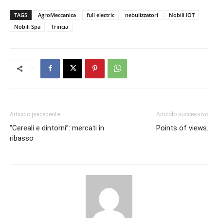
TAGS
AgroMeccanica
full electric
nebulizzatori
Nobili IOT
Nobili Spa
Trincia
Articolo precedente
Articolo successivo
“Cereali e dintorni”: mercati in
Points of views.
ribasso