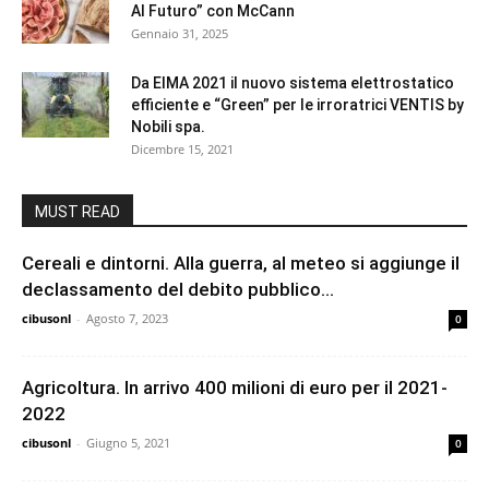
Al Futuro” con McCann
Gennaio 31, 2025
Da EIMA 2021 il nuovo sistema elettrostatico
efficiente e “Green” per le irroratrici VENTIS by
Nobili spa.
Dicembre 15, 2021
MUST READ
Cereali e dintorni. Alla guerra, al meteo si aggiunge il
declassamento del debito pubblico...
cibusonl
-
Agosto 7, 2023
0
Agricoltura. In arrivo 400 milioni di euro per il 2021-
2022
cibusonl
-
Giugno 5, 2021
0