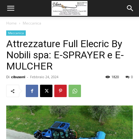
Home
Meccanica
Meccanica
Attrezzature Full Elecric By
Nobili spa: E-SPRAYER e E-
MULCHER
Di
cibusonl
-
Febbraio 24, 2024
1820
0