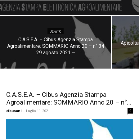
UE-WTO
C.A.S.E.A. – Cibus Agenzia Stampa
Apicoltu
Agroalimentare: SOMMARIO Anno 20 – n° 34
29 agosto 2021 –
C.A.S.E.A. – Cibus Agenzia Stampa
Agroalimentare: SOMMARIO Anno 20 – n°...
cibusonl
-
Luglio 11, 2021
0