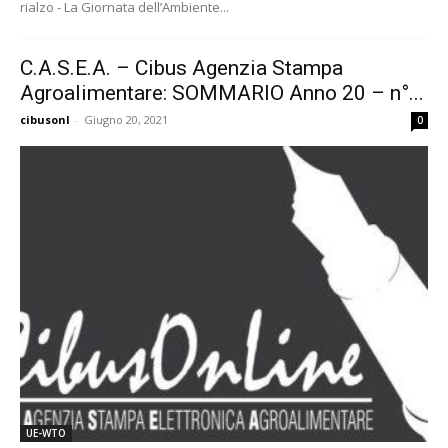
rialzo - La Giornata dell’Ambiente...
C.A.S.E.A. – Cibus Agenzia Stampa
Agroalimentare: SOMMARIO Anno 20 – n°...
cibusonl
-
Giugno 20, 2021
0
UE-WTO