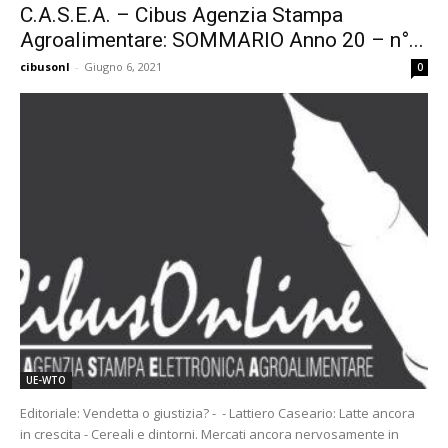
C.A.S.E.A. – Cibus Agenzia Stampa
Agroalimentare: SOMMARIO Anno 20 – n°...
cibusonl
-
Giugno 6, 2021
0
UE-WTO
Editoriale: Vendetta o giustizia? - - Lattiero Caseario: Latte ancora
in crescita - Cereali e dintorni. Mercati ancora nervosamente in