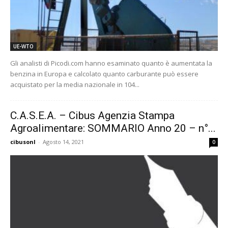
UE-WTO
Gli analisti di Picodi.com hanno esaminato quanto è aumentata la
benzina in Europa e calcolato quanto carburante può essere
acquistato per la media nazionale in 104...
C.A.S.E.A. – Cibus Agenzia Stampa
Agroalimentare: SOMMARIO Anno 20 – n°...
cibusonl
-
Agosto 14, 2021
0