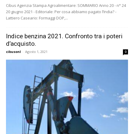
Cibus Agenzia Stampa Agroalimentare: SOMMARIO Anno 20 - n° 24
20 giugno 2021 - Editoriale: Per cosa abbiamo pagato l’India? -
Lattiero Caseario: Formaggi DOP,...
Indice benzina 2021. Confronto tra i poteri
d’acquisto.
cibusonl
-
Agosto 1, 2021
0