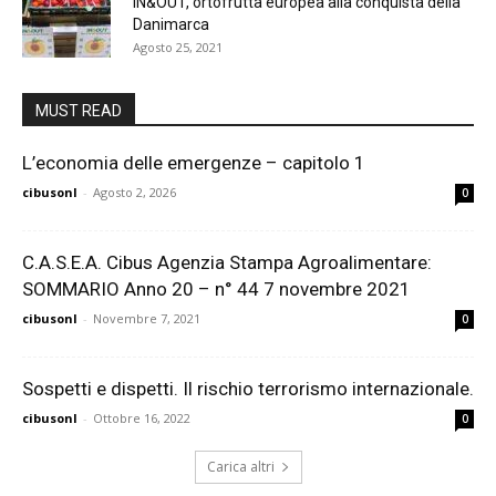
IN&OUT, ortofrutta europea alla conquista della
Danimarca
Agosto 25, 2021
MUST READ
L’economia delle emergenze – capitolo 1
cibusonl
-
Agosto 2, 2026
0
C.A.S.E.A. Cibus Agenzia Stampa Agroalimentare:
SOMMARIO Anno 20 – n° 44 7 novembre 2021
cibusonl
-
Novembre 7, 2021
0
Sospetti e dispetti. Il rischio terrorismo internazionale.
cibusonl
-
Ottobre 16, 2022
0
Carica altri