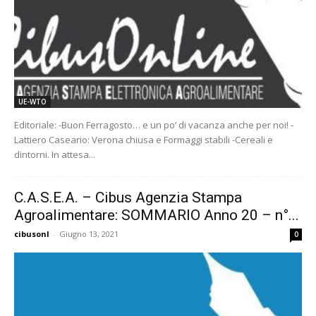
UE-WTO
Editoriale: -Buon Ferragosto… e un po’ di vacanza anche per noi! -
Lattiero Caseario: Verona chiusa e Formaggi stabili -Cereali e
dintorni. In attesa...
C.A.S.E.A. – Cibus Agenzia Stampa
Agroalimentare: SOMMARIO Anno 20 – n°...
cibusonl
-
Giugno 13, 2021
0