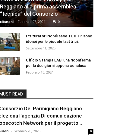
Reggiano alla prima assemblea
“tecnica” del Consorzio
cibusonl
-
Febbraio 27, 2024
0
I trituratori Nobili serie TL e TP sono
idonei per le piccole trattrici.
Settembre 11, 2025
Ufficio Stampa LAB: una riconferma
per la due giorni appena conclusa
Febbraio 18, 2024
MUST READ
l Consorzio Del Parmigiano Reggiano
eleziona l’agenzia Di comunicazione
opscotch Network per il progetto...
busonl
-
Gennaio 20, 2025
0