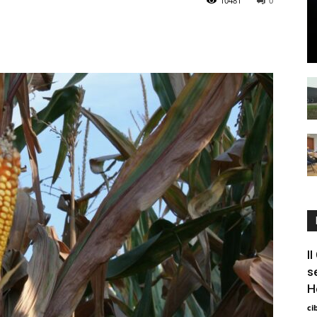
10481
0
I
s
H
ci