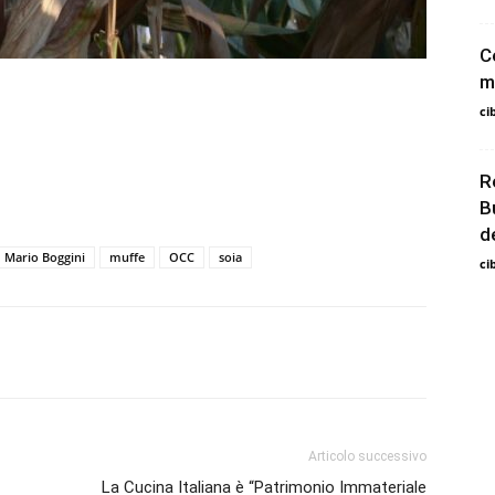
C
m
ci
R
B
d
Mario Boggini
muffe
OCC
soia
ci
Articolo successivo
La Cucina Italiana è “Patrimonio Immateriale