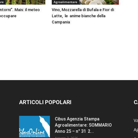
are
Agroalimentare
intorni”. Mais: il meteo
Vino, Mozzarella di Bufala e Fior di
eoccupare
Latte, le anime bianche della
Campania
ARTICOLI POPOLARI
C
Cibus Agenzia Stampa
Va
Agroalimentare: SOMMARIO
Ag
Anno 25 – n° 31 2...
Agosto 2, 2026