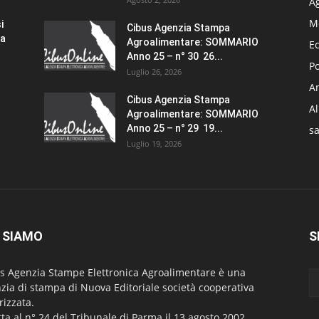
A
M
i
Cibus Agenzia Stampa
za
Agroalimentare: SOMMARIO
E
Anno 25 – n° 30 26...
Po
Luglio 26, 2026
Am
Cibus Agenzia Stampa
A
Agroalimentare: SOMMARIO
Anno 25 – n° 29 19...
sa
Luglio 19, 2026
 SIAMO
S
s Agenzia Stampe Elettronica Agroalimentare è una
zia di stampa di Nuova Editoriale società cooperativa
rizzata.
itta al n° 24 del Tribunale di Parma il 13 agosto 2002.