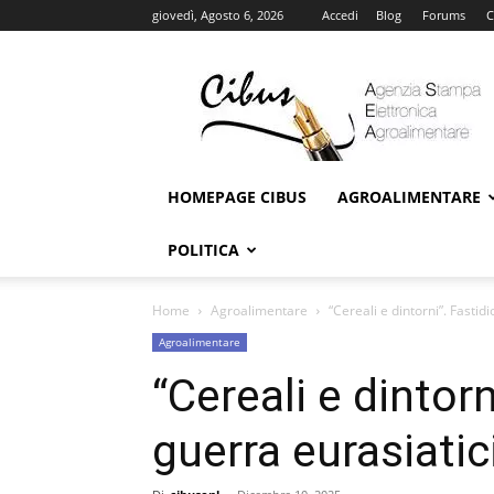
giovedì, Agosto 6, 2026
Accedi
Blog
Forums
C
Cibus
Online
HOMEPAGE CIBUS
AGROALIMENTARE
POLITICA
Home
Agroalimentare
“Cereali e dintorni”. Fastidi
Agroalimentare
“Cereali e dintorn
guerra eurasiatic