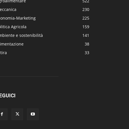
groalimentare
522
eccanica
230
conomia-Marketing
225
litica Agricola
159
biente e sostenibilità
141
limentazione
38
tira
33
EGUICI