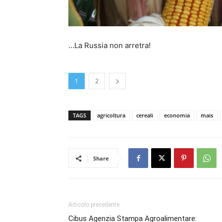
…La Russia non arretra!
1
2
TAGS
agricoltura
cereali
economia
mais
Share
Articolo precedente
Cibus Agenzia Stampa Agroalimentare: