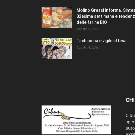
Molino Grassi Informa. Sintes
32esima settimana e tenden
delle farine BIO
Agosto 6, 2026
Tachipirina e vigile attesa
Agosto 4, 2026
CHI
Cibu
agen
auto
Iscr