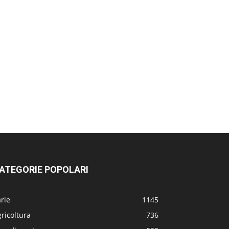
ATEGORIE POPOLARI
rie
1145
ricoltura
736