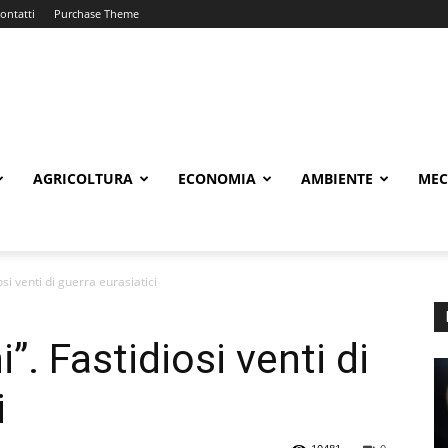
ontatti
Purchase Theme
AGRICOLTURA
ECONOMIA
AMBIENTE
MEC
osi venti di guerra eurasiatici
i”. Fastidiosi venti di
i