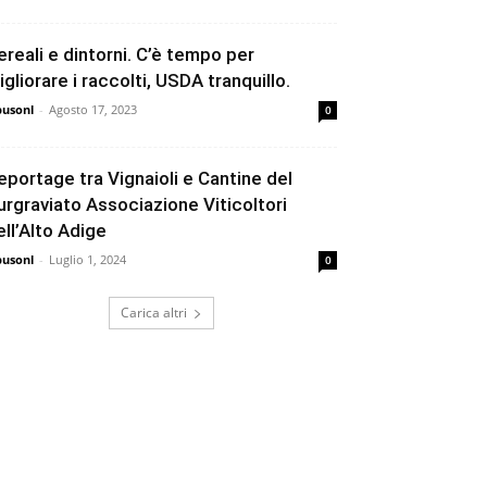
ereali e dintorni. C’è tempo per
igliorare i raccolti, USDA tranquillo.
busonl
-
Agosto 17, 2023
0
eportage tra Vignaioli e Cantine del
urgraviato Associazione Viticoltori
ell’Alto Adige
busonl
-
Luglio 1, 2024
0
Carica altri