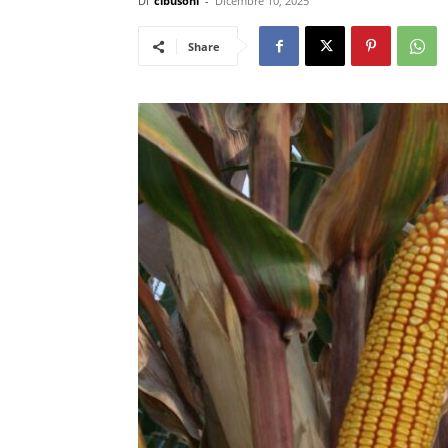
Di
cibusonl
-
Dicembre 10, 2025
Share