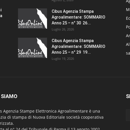
A
M
i
Cibus Agenzia Stampa
za
Agroalimentare: SOMMARIO
E
Anno 25 – n° 30 26...
Po
Luglio 26, 2026
Am
Cibus Agenzia Stampa
A
Agroalimentare: SOMMARIO
Anno 25 – n° 29 19...
sa
Luglio 19, 2026
 SIAMO
S
s Agenzia Stampe Elettronica Agroalimentare è una
zia di stampa di Nuova Editoriale società cooperativa
rizzata.
itta al n° 24 del Tribunale di Parma il 13 agosto 2002.