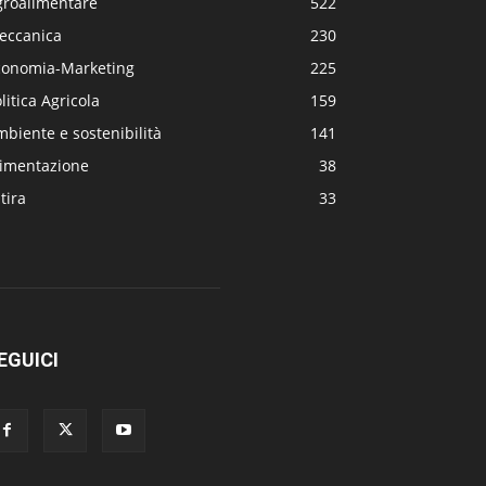
groalimentare
522
eccanica
230
conomia-Marketing
225
litica Agricola
159
biente e sostenibilità
141
limentazione
38
tira
33
EGUICI