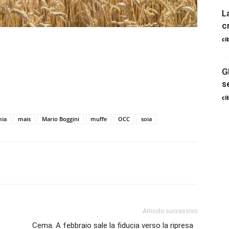
L
c
ci
G
s
ci
ia
mais
Mario Boggini
muffe
OCC
soia
Articolo successivo
Cema. A febbraio sale la fiducia verso la ripresa