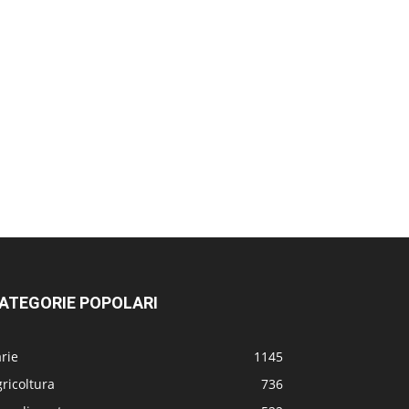
ATEGORIE POPOLARI
rie
1145
ricoltura
736