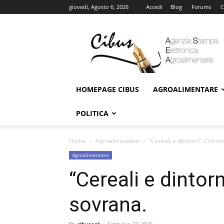
giovedì, Agosto 6, 2026
Accedi
Blog
Forums
C
Cibus
Online
HOMEPAGE CIBUS
AGROALIMENTARE
POLITICA
Home
Agroalimentare
“Cereali e dintorni”. L’inc
Agroalimentare
“Cereali e dintorn
sovrana.