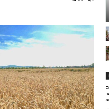
5959
0
C
n
ci