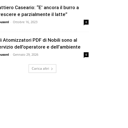
attiero Caseario: “E’ ancora il burro a
rescere e parzialmente il latte”
busonl
-
Ottobre 16, 2023
0
li Atomizzatori PDF di Nobili sono al
ervizio dell’operatore e dell’ambiente
busonl
-
Gennaio 29, 2026
0
Carica altri