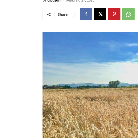
Di
cibusonl
-
Febbraio 27, 2025
Share