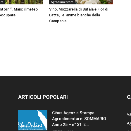
are
Agroalimentare
intorni”. Mais: il meteo
Vino, Mozzarella di Bufala e Fior di
eoccupare
Latte, le anime bianche della
Campania
ARTICOLI POPOLARI
C
Cibus Agenzia Stampa
Va
Agroalimentare: SOMMARIO
Ag
Anno 25 – n° 31 2...
Agosto 2, 2026