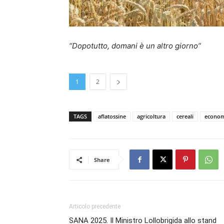
“Dopotutto, domani è un altro giorno”
1
2
TAGS
aflatossine
agricoltura
cereali
econom
Share
Articolo precedente
SANA 2025. Il Ministro Lollobrigida allo stand