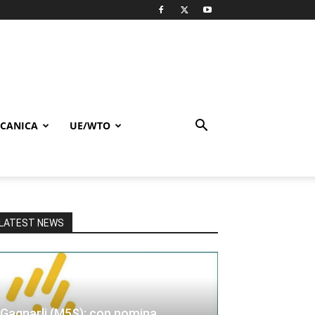
CANICA
UE/WTO
LATEST NEWS
Gagnarli (M5S): con nomina