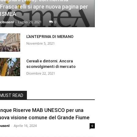
Frascarelli si apre nuova pagina per
ISMEA
cibusonl
-
Luglio 29, 2021
0
L’ANTEPRIMA DI MERANO
Novembre 5, 2021
Cereali e dintorni. Ancora
sconvolgimenti di mercato
Dicembre 22, 2021
MUST READ
inque Riserve MAB UNESCO per una
uova visione comune del Grande Fiume
busonl
-
Aprile 16, 2024
0