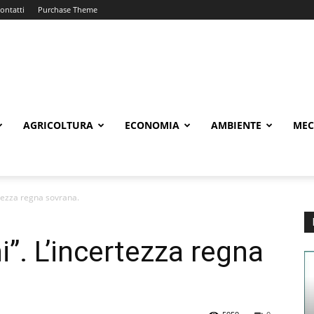
ontatti
Purchase Theme
AGRICOLTURA
ECONOMIA
AMBIENTE
MEC
ertezza regna sovrana.
i”. L’incertezza regna