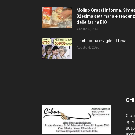
Molino Grassi Informa. Sintes
32esima settimana e tenden
delle farine BIO
Agosto 6, 2026
Tachipirina e vigile attesa
Agosto 4, 2026
CHI
Cibu
agen
auto
Iscr