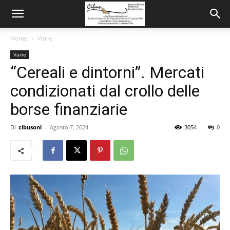
Home
Varie
Varie
“Cereali e dintorni”. Mercati
condizionati dal crollo delle
borse finanziarie
Di
cibusonl
-
Agosto 7, 2024
3054
0