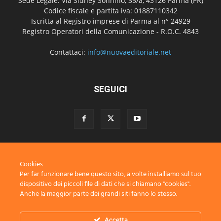
Sede Legale: Via Sidney Sonnino, 35/a, 43126 Parma (PR)
Codice fiscale e partita iva: 01887110342
Iscritta al Registro imprese di Parma al n° 24929
Registro Operatori della Comunicazione - R.O.C. 4843
Contattaci:
info@nuovaeditoriale.net
SEGUICI
Disclaimer
Privacy
Advertisement
Contact Us
Cookies
© Nuova Editoriale società cooperativa
Per far funzionare bene questo sito, a volte installiamo sul tuo
dispositivo dei piccoli file di dati che si chiamano "cookies".
Anche la maggior parte dei grandi siti fanno lo stesso.
Accetta