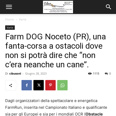
Home
Varie
Varie
Farm DOG Noceto (PR), una
fanta-corsa a ostacoli dove
non si potrà dire che “non
c’era neanche un cane”.
Di
cibusonl
-
Giugno 28, 2023
1115
0
Dagli organizzatori della spettacolare e energetica
FarmRun, inserita nel Campionato Italiano e qualificante
sia per gli Europei e sia per i mondiali OCR (
Obstacle