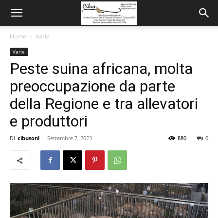
Home
Varie
Varie
Peste suina africana, molta
preoccupazione da parte
della Regione e tra allevatori
e produttori
Di
cibusonl
-
Settembre 7, 2023
880
0