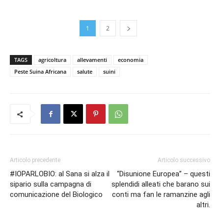
1
2
TAGS
agricoltura
allevamenti
economia
Peste Suina Africana
salute
suini
Articolo precedente
Articolo successivo
#IOPARLOBIO: al Sana si alza il
“Disunione Europea” – questi
sipario sulla campagna di
splendidi alleati che barano sui
comunicazione del Biologico
conti ma fan le ramanzine agli
altri.