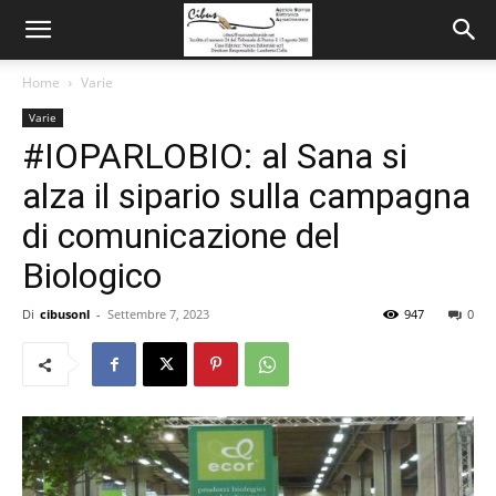
Home
Varie
Varie
#IOPARLOBIO: al Sana si
alza il sipario sulla campagna
di comunicazione del
Biologico
Di
cibusonl
-
Settembre 7, 2023
947
0