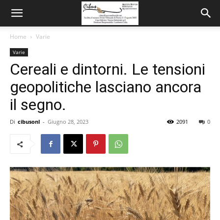
Home
Varie
Varie
Cereali e dintorni. Le tensioni
geopolitiche lasciano ancora
il segno.
Di
cibusonl
-
Giugno 28, 2023
2091
0