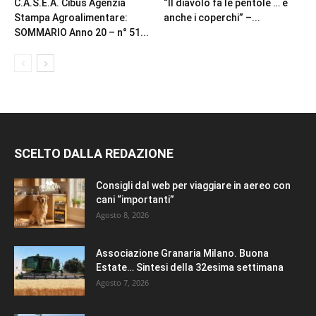
C.A.S.E.A. Cibus Agenzia
“Il diavolo fa le pentole … e
Stampa Agroalimentare:
anche i coperchi” –...
SOMMARIO Anno 20 – n° 51...
SCELTO DALLA REDAZIONE
Consigli dal web per viaggiare in aereo con
cani “importanti”
Agosto 8, 2026
Associazione Granaria Milano. Buona
Estate… Sintesi della 32esima settimana
Agosto 7, 2026