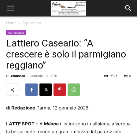
Home
Agricoltura
Agricoltura
Lattiero Caseario: “A
crescere è solo il parmigiano
reggiano”
Di
cibusonl
-
Gennaio 13, 2026
9523
0
di Redazione
Parma, 12 gennaio 2026 –
LATTE SPOT
– A
Milano
i listini sono in altalena, a Verona
la borsa cede tranne un gran rimbalzo del patorizzato