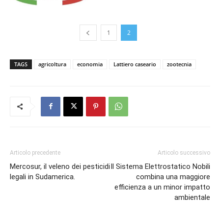
1
2
TAGS
agricoltura
economia
Lattiero caseario
zootecnia
Articolo precedente
Articolo successivo
Mercosur, il veleno dei pesticidi
Il Sistema Elettrostatico Nobili
legali in Sudamerica.
combina una maggiore
efficienza a un minor impatto
ambientale