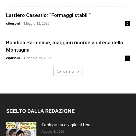
Lattiero Caseario: “Formaggi stabili”
cibusonl
-
Maggio 12, 2025
0
Bonifica Parmense, maggiori risorse a difesa della
Montagna
cibusonl
-
Gennaio 19, 2022
0
Carica altri
SCELTO DALLA REDAZIONE
Tachipirina e vigile attesa
Agosto 4, 2026