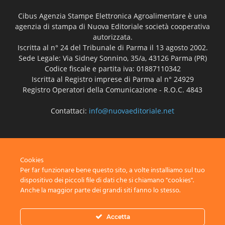
Cibus Agenzia Stampe Elettronica Agroalimentare è una
agenzia di stampa di Nuova Editoriale società cooperativa
autorizzata.
Iscritta al n° 24 del Tribunale di Parma il 13 agosto 2002.
Sede Legale: Via Sidney Sonnino, 35/a, 43126 Parma (PR)
Codice fiscale e partita iva: 01887110342
Iscritta al Registro imprese di Parma al n° 24929
Registro Operatori della Comunicazione - R.O.C. 4843
Contattaci:
info@nuovaeditoriale.net
SEGUICI
Cookies
Per far funzionare bene questo sito, a volte installiamo sul tuo
dispositivo dei piccoli file di dati che si chiamano "cookies".
Anche la maggior parte dei grandi siti fanno lo stesso.
Disclaimer
Privacy
Advertisement
Contact Us
Accetta