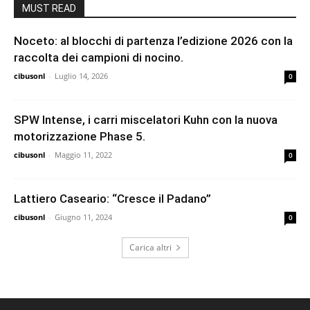
MUST READ
Noceto: al blocchi di partenza l’edizione 2026 con la
raccolta dei campioni di nocino.
cibusonl
-
Luglio 14, 2026
0
SPW Intense, i carri miscelatori Kuhn con la nuova
motorizzazione Phase 5.
cibusonl
-
Maggio 11, 2022
0
Lattiero Caseario: “Cresce il Padano”
cibusonl
-
Giugno 11, 2024
0
Carica altri