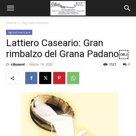
Home
Agroalimentare
Agroalimentare
Lattiero Caseario: Gran
rimbalzo del Grana Padano￼
Di
cibusonl
-
Marzo 14, 2022
1527
0