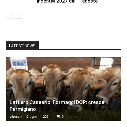
incentivi 2027 dal 1° agosto
LATEST NEWS
Lattiero Caseario: Formaggi DOP: cresce il
Parmigiano
cibusonl
-
Giugno 14, 2021
0