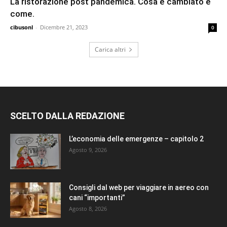
La ristorazione post pandemica. Cosa è cambiato e
come.
cibusonl
-
Dicembre 21, 2023
0
Carica altri
SCELTO DALLA REDAZIONE
L’economia delle emergenze – capitolo 2
Agosto 9, 2026
Consigli dal web per viaggiare in aereo con
cani “importanti”
Agosto 8, 2026