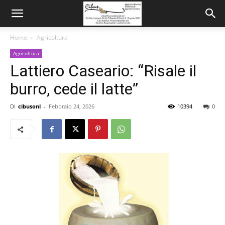
Home
Agricoltura
Agricoltura
Lattiero Caseario: “Risale il
burro, cede il latte”
Di
cibusonl
-
Febbraio 24, 2026
10394
0