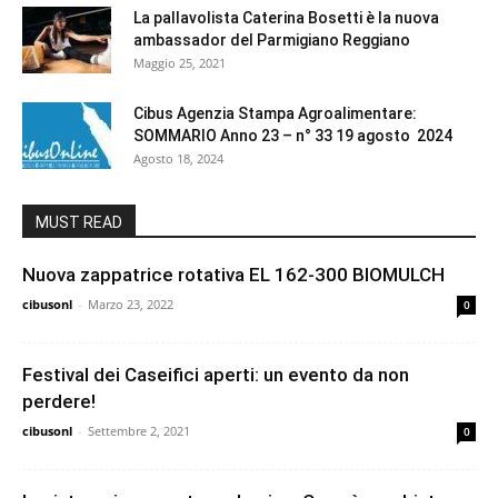
La pallavolista Caterina Bosetti è la nuova
ambassador del Parmigiano Reggiano
Maggio 25, 2021
Cibus Agenzia Stampa Agroalimentare:
SOMMARIO Anno 23 – n° 33 19 agosto 2024
Agosto 18, 2024
MUST READ
Nuova zappatrice rotativa EL 162-300 BIOMULCH
cibusonl
-
Marzo 23, 2022
0
Festival dei Caseifici aperti: un evento da non
perdere!
cibusonl
-
Settembre 2, 2021
0