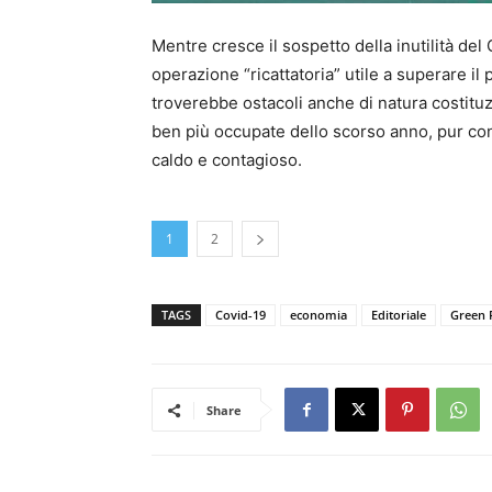
Mentre cresce il sospetto della inutilità del
operazione “ricattatoria” utile a superare il
troverebbe ostacoli anche di natura costituzio
ben più occupate dello scorso anno, pur con 
caldo e contagioso.
1
2
TAGS
Covid-19
economia
Editoriale
Green 
Share