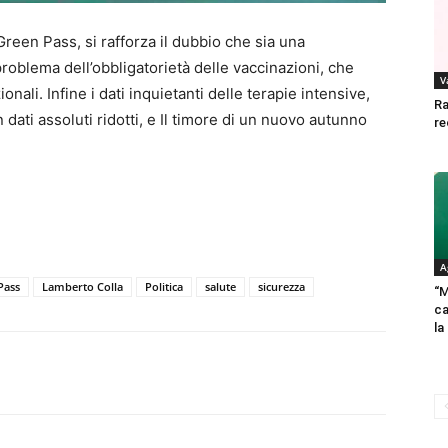
 Green Pass, si rafforza il dubbio che sia una
 problema dell’obbligatorietà delle vaccinazioni, che
V
nali. Infine i dati inquietanti delle terapie intensive,
Ra
dati assoluti ridotti, e Il timore di un nuovo autunno
re
A
Pass
Lamberto Colla
Politica
salute
sicurezza
“M
ca
la