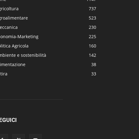
ricoltura
737
groalimentare
523
eccanica
230
conomia-Marketing
225
litica Agricola
160
biente e sostenibilità
142
limentazione
38
tira
33
EGUICI