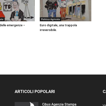
cola
Politica Agricola
delle emergenze –
Euro digitale, una trappola
irreversibile.
ARTICOLI POPOLARI
C
Cibus Agenzia Stampa
Va