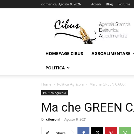
domenica, Agosto 9, 2026
Accedi
Blog
Forums
Cibus
Online
HOMEPAGE CIBUS
AGROALIMENTARE
POLITICA
Home
Politica Agricola
Ma che GREEN CAOS!
Politica Agricola
Ma che GREEN C
Di
cibusonl
-
Agosto 8, 2021
Share