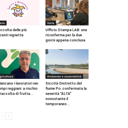
arie
Varie
ccolta delle più
Ufficio Stampa LAB: una
centi vignette.
riconferma per la due
giorni appena conclusa
gricoltura
Ambiente e sostenibilità
ancano i lavoratori nei
Siccità-Distretto del
mpi reggiani: a rischio
fiume Po: confermata la
 raccolta di frutta...
severità “ALTA”
nonostante il
temporaneo...