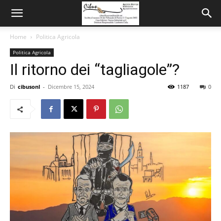
Home
Politica Agricola
Politica Agricola
Il ritorno dei “tagliagole”?
Di
cibusonl
-
Dicembre 15, 2024
1187
0