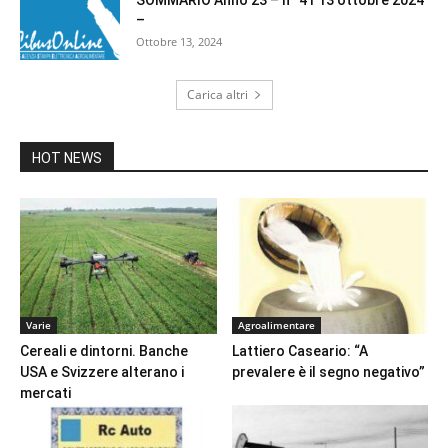
SOMMARIO Anno 23 – n° 41 13 ottobre 2024
–
Ottobre 13, 2024
Carica altri
HOT NEWS
Varie
Agroalimentare
Cereali e dintorni. Banche
Lattiero Caseario: “A
USA e Svizzere alterano i
prevalere è il segno negativo”
mercati