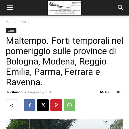
Home
Varie
Varie
Maltempo. Forti temporali nel
pomeriggio sulle province di
Bologna, Modena, Reggio
Emilia, Parma, Ferrara e
Ravenna.
Di
cibusonl
-
Giugno 17, 2025
636
0