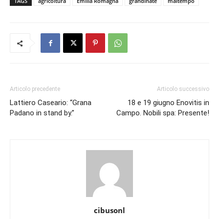
TAGS
agricoltura
Emilia Romagna
grandinate
maltempo
Articolo precedente
Articolo successivo
Lattiero Caseario: “Grana
18 e 19 giugno Enovitis in
Padano in stand by.”
Campo. Nobili spa: Presente!
cibusonl