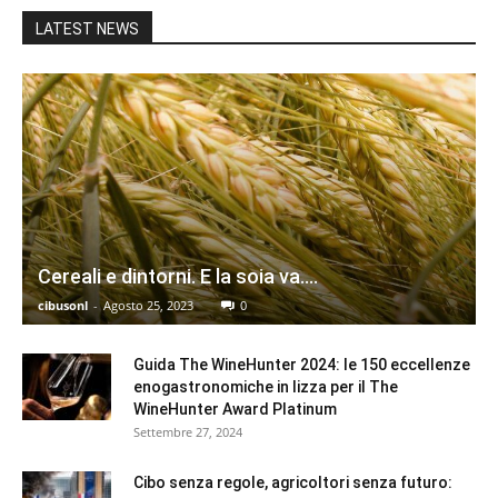
LATEST NEWS
Cereali e dintorni. E la soia va.…
cibusonl
-
Agosto 25, 2023
0
Guida The WineHunter 2024: le 150 eccellenze
enogastronomiche in lizza per il The
WineHunter Award Platinum
Settembre 27, 2024
Cibo senza regole, agricoltori senza futuro: