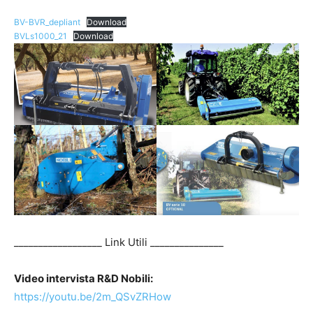
BV-BVR_depliant
Download
BVLs1000_21
Download
__________________ Link Utili _______________
Video intervista R&D Nobili:
https://youtu.be/2m_QSvZRHow