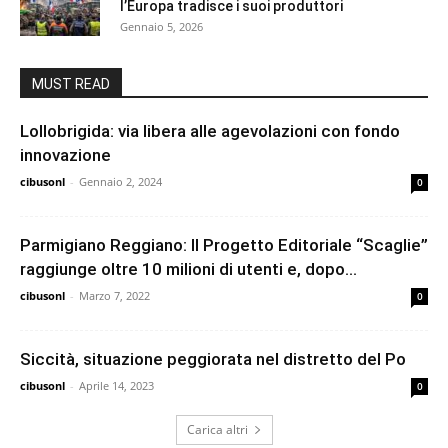
l’Europa tradisce i suoi produttori
Gennaio 5, 2026
MUST READ
Lollobrigida: via libera alle agevolazioni con fondo
innovazione
cibusonl
-
Gennaio 2, 2024
0
Parmigiano Reggiano: Il Progetto Editoriale “Scaglie”
raggiunge oltre 10 milioni di utenti e, dopo...
cibusonl
-
Marzo 7, 2022
0
Siccità, situazione peggiorata nel distretto del Po
cibusonl
-
Aprile 14, 2023
0
Carica altri