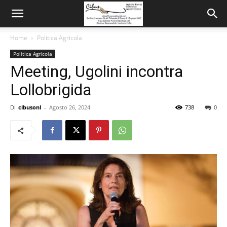
Home
Politica Agricola
Politica Agricola
Meeting, Ugolini incontra
Lollobrigida
Di
cibusonl
-
Agosto 26, 2024
738
0