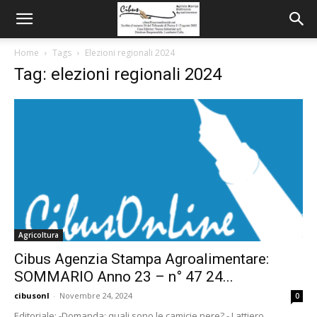
Home
Tags
Elezioni regionali 2024
Tag: elezioni regionali 2024
Agricoltura
Cibus Agenzia Stampa Agroalimentare:
SOMMARIO Anno 23 – n° 47 24...
cibusonl
-
Novembre 24, 2024
0
Editoriale: -Domanda: quali sono le camicie nere? - Lattiero