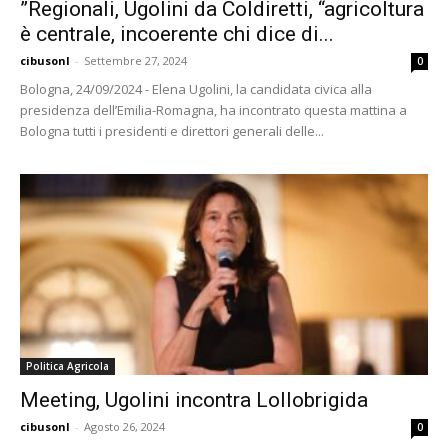
”Regionali, Ugolini da Coldiretti, “agricoltura
è centrale, incoerente chi dice di...
cibusonl
-
Settembre 27, 2024
0
Bologna, 24/09/2024 - Elena Ugolini, la candidata civica alla
presidenza dell’Emilia-Romagna, ha incontrato questa mattina a
Bologna tutti i presidenti e direttori generali delle...
Politica Agricola
Meeting, Ugolini incontra Lollobrigida
cibusonl
-
Agosto 26, 2024
0