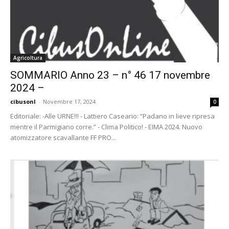
Agricoltura
SOMMARIO Anno 23 – n° 46 17 novembre
2024 –
cibusonl
-
Novembre 17, 2024
0
Editoriale: -Alle URNE!!! - Lattiero Caseario: “Padano in lieve ripresa
mentre il Parmigiano corre.” - Clima Politico! - EIMA 2024. Nuovo
atomizzatore scavallante FF PRO...