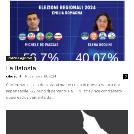
Politica Agricola
La Batosta
cibusonl
-
Novembre 19, 2024
0
Confermato il calo dei votanti ma un crollo di questa natura era
impensabile: -22 punti di percentuale. Il PD stravince contrastato
quasi esclusivamente da...