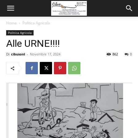
Home
Politica Agricola
Politica Agricola
Alle URNE!!!!
Di
cibusonl
-
Novembre 17, 2024
862
0