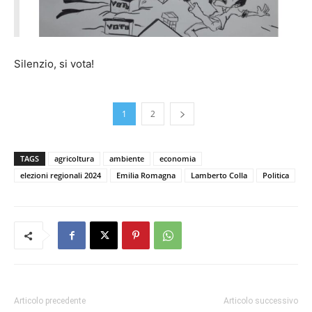
Silenzio, si vota!
1
2
TAGS
agricoltura
ambiente
economia
elezioni regionali 2024
Emilia Romagna
Lamberto Colla
Politica
Articolo precedente
Articolo successivo