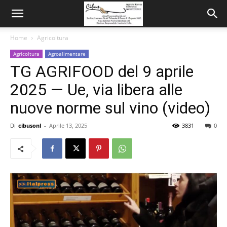
Home
Agricoltura
Agricoltura
Agroalimentare
TG AGRIFOOD del 9 aprile
2025 — Ue, via libera alle
nuove norme sul vino (video)
Di
cibusonl
-
Aprile 13, 2025
3831
0