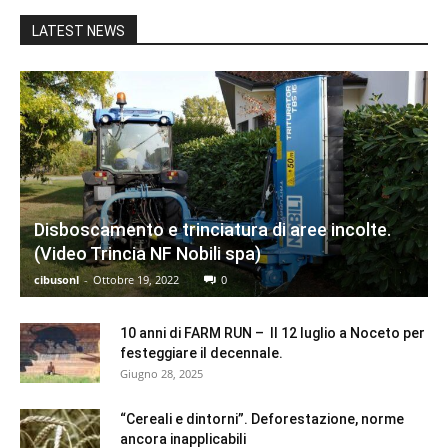
LATEST NEWS
Disboscamento e trinciatura di aree incolte.
(Video Trincia NF Nobili spa)
cibusonl
-
Ottobre 19, 2022
0
10 anni di FARM RUN – Il 12 luglio a Noceto per
festeggiare il decennale.
Giugno 28, 2025
“Cereali e dintorni”. Deforestazione, norme
ancora inapplicabili