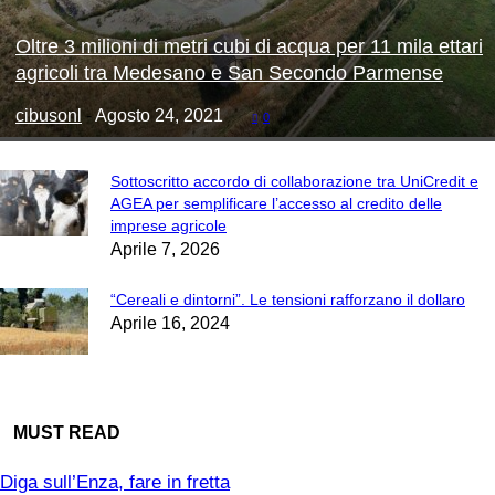
Oltre 3 milioni di metri cubi di acqua per 11 mila ettari
agricoli tra Medesano e San Secondo Parmense
cibusonl
-
Agosto 24, 2021
0
Sottoscritto accordo di collaborazione tra UniCredit e
AGEA per semplificare l’accesso al credito delle
imprese agricole
Aprile 7, 2026
“Cereali e dintorni”. Le tensioni rafforzano il dollaro
Aprile 16, 2024
MUST READ
Diga sull’Enza, fare in fretta