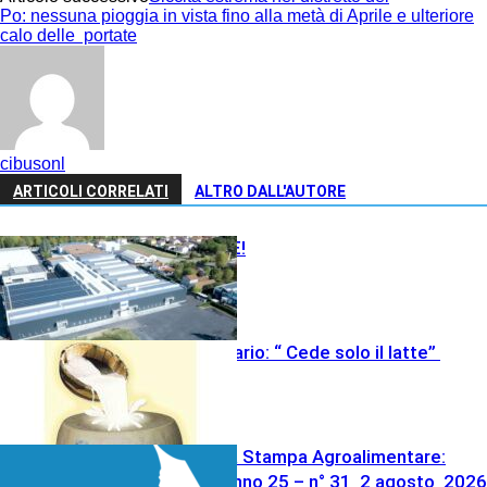
Po: nessuna pioggia in vista fino alla metà di Aprile e ulteriore
calo delle portate
cibusonl
ARTICOLI CORRELATI
ALTRO DALL'AUTORE
BUONE FESTE!
Lattiero Caseario: “ Cede solo il latte”
Meccanica
Cibus Agenzia Stampa Agroalimentare:
SOMMARIO Anno 25 – n° 31 2 agosto 2026