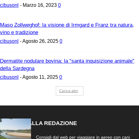
cibusonl
-
Marzo 16, 2023
0
Maso Zollweghof: la visione di Irmgard e Franz tra natura,
vino e tradizione
cibusonl
-
Agosto 26, 2025
0
Dermatite nodulare bovina: la “santa inquisizione animale”
della Sardegna
cibusonl
-
Agosto 11, 2025
0
Carica altri
SCELTO DALLA REDAZIONE
Consigli dal web per viaggiare in aereo con cani