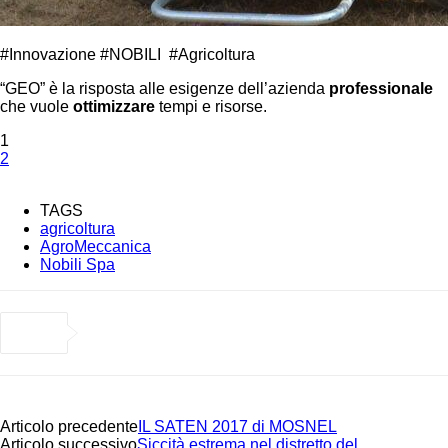
#Innovazione #NOBILI #Agricoltura
“GEO” è la risposta alle esigenze dell’azienda
professionale
che vuole
ottimizzare
tempi e risorse.
1
2
TAGS
agricoltura
AgroMeccanica
Nobili Spa
Articolo precedente
IL SATEN 2017 di MOSNEL
Articolo successivo
Siccità estrema nel distretto del