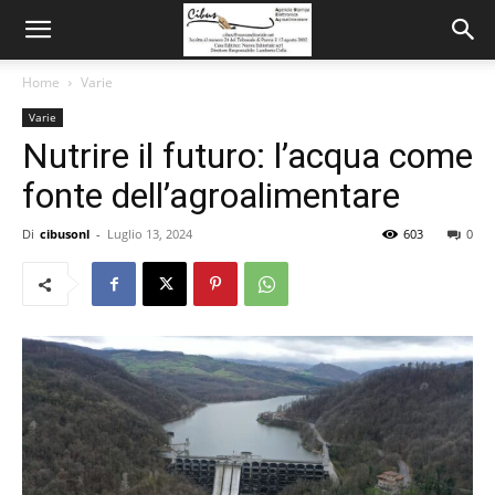
Home
Varie
Varie
Nutrire il futuro: l’acqua come
fonte dell’agroalimentare
Di
cibusonl
-
Luglio 13, 2024
603
0