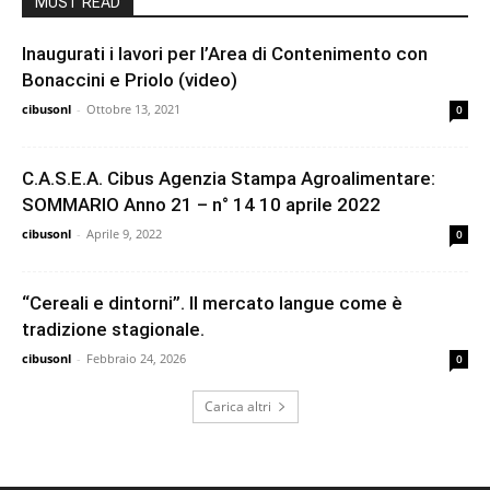
MUST READ
Inaugurati i lavori per l’Area di Contenimento con
Bonaccini e Priolo (video)
cibusonl
-
Ottobre 13, 2021
0
C.A.S.E.A. Cibus Agenzia Stampa Agroalimentare:
SOMMARIO Anno 21 – n° 14 10 aprile 2022
cibusonl
-
Aprile 9, 2022
0
“Cereali e dintorni”. Il mercato langue come è
tradizione stagionale.
cibusonl
-
Febbraio 24, 2026
0
Carica altri