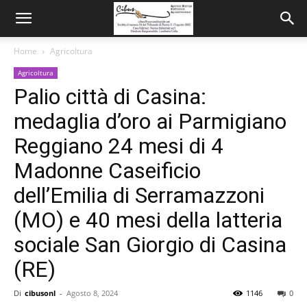
Home
Agricoltura
Agricoltura
Palio città di Casina:
medaglia d’oro ai Parmigiano
Reggiano 24 mesi di 4
Madonne Caseificio
dell’Emilia di Serramazzoni
(MO) e 40 mesi della latteria
sociale San Giorgio di Casina
(RE)
Di
cibusonl
-
Agosto 8, 2024
1146
0