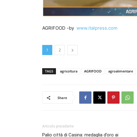
AGRIFOOD -by
www.italpress.com
1
2
TAGS
agricoltura
AGRIFOOD
agroalimentare
Share
Articolo precedente
Palio città di Casina: medaglia d’oro ai