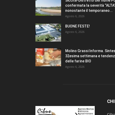
Siccità-Distretto del fiume P
confermata la severità “ALTA
nonostante il temporaneo...
Agosto 6, 2026
BUONE FESTE!
Agosto 6, 2026
Molino Grassi Informa. Sintes
32esima settimana e tenden
delle farine BIO
Agosto 6, 2026
CHI
Cibu