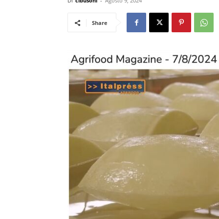
Di
cibusonl
-
Agosto 9, 2024
Share