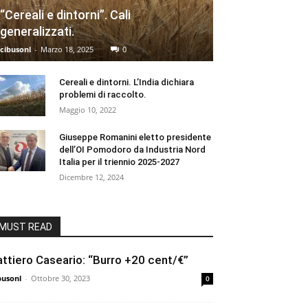
“Cereali e dintorni”. Cali
generalizzati.
cibusonl
-
Marzo 18, 2025
0
Cereali e dintorni. L’India dichiara
problemi di raccolto.
Maggio 10, 2022
Giuseppe Romanini eletto presidente
dell’OI Pomodoro da Industria Nord
Italia per il triennio 2025-2027
Dicembre 12, 2024
MUST READ
attiero Caseario: “Burro +20 cent/€”
busonl
-
Ottobre 30, 2023
0