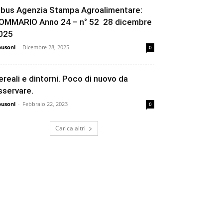
ibus Agenzia Stampa Agroalimentare:
OMMARIO Anno 24 – n° 52 28 dicembre
025
busonl
-
Dicembre 28, 2025
0
ereali e dintorni. Poco di nuovo da
sservare.
busonl
-
Febbraio 22, 2023
0
Carica altri