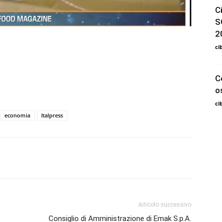
C
S
2
ci
C
o
ci
economia
Italpress
Articolo successivo
Consiglio di Amministrazione di Emak S.p.A.