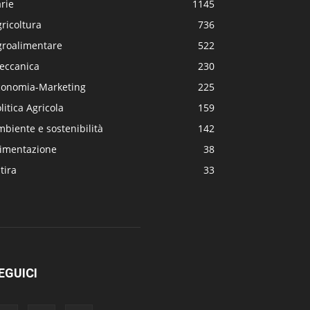
rie
1145
ricoltura
736
groalimentare
522
eccanica
230
conomia-Marketing
225
litica Agricola
159
biente e sostenibilità
142
limentazione
38
tira
33
EGUICI