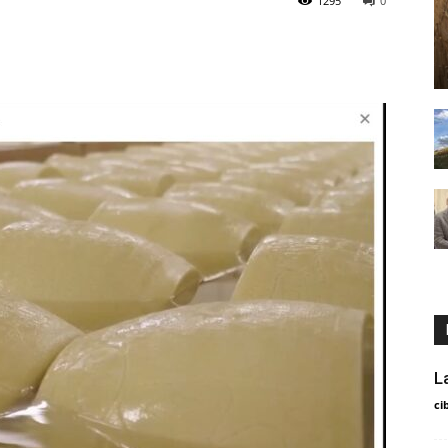
1295
0
L
ci