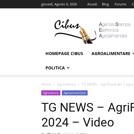
giovedì, Agosto 6, 2026
Accedi
Blog
Forums
C
Cibus
Online
HOMEPAGE CIBUS
AGROALIMENTARE
POLITICA
Home
Agricoltura
TG NEWS – AgriFood del 7 agos
Agricoltura
Agroalimentare
TG NEWS – AgriF
2024 – Video