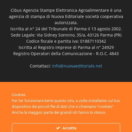
Cibus Agenzia Stampe Elettronica Agroalimentare è una
agenzia di stampa di Nuova Editoriale società cooperativa
autorizzata.
Iscritta al n° 24 del Tribunale di Parma il 13 agosto 2002.
Sede Legale: Via Sidney Sonnino, 35/a, 43126 Parma (PR)
Codice fiscale e partita iva: 01887110342
Iscritta al Registro imprese di Parma al n° 24929
Registro Operatori della Comunicazione - R.O.C. 4843
Contattaci:
info@nuovaeditoriale.net
SEGUICI
Cookies
Per far funzionare bene questo sito, a volte installiamo sul tuo
dispositivo dei piccoli file di dati che si chiamano "cookies".
Anche la maggior parte dei grandi siti fanno lo stesso.
Disclaimer
Privacy
Advertisement
Contact Us
Accetta