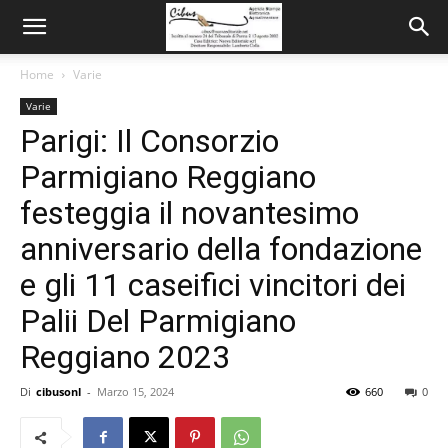
Home
Varie
Varie
Parigi: Il Consorzio
Parmigiano Reggiano
festeggia il novantesimo
anniversario della fondazione
e gli 11 caseifici vincitori dei
Palii Del Parmigiano
Reggiano 2023
Di
cibusonl
-
Marzo 15, 2024
660
0