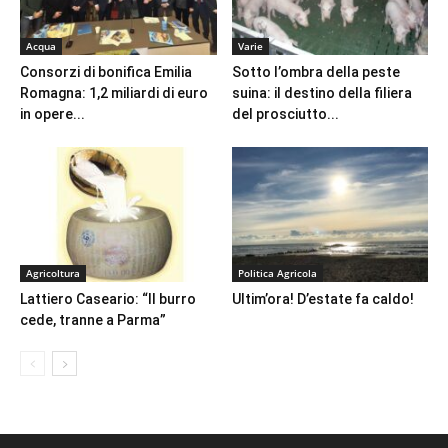
Acqua
Varie
Consorzi di bonifica Emilia
Sotto l’ombra della peste
Romagna: 1,2 miliardi di euro
suina: il destino della filiera
in opere...
del prosciutto...
Agricoltura
Politica Agricola
Lattiero Caseario: “Il burro
Ultim’ora! D’estate fa caldo!
cede, tranne a Parma”