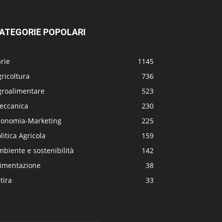
ATEGORIE POPOLARI
rie
1145
ricoltura
736
groalimentare
523
eccanica
230
conomia-Marketing
225
litica Agricola
159
biente e sostenibilità
142
limentazione
38
tira
33