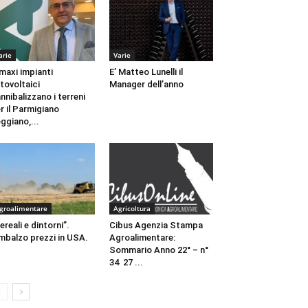
arie
Varie
 maxi impianti
E’ Matteo Lunelli il
tovoltaici
Manager dell’anno
nnibalizzano i terreni
r il Parmigiano
ggiano,...
groalimentare
Agricoltura
ereali e dintorni”.
Cibus Agenzia Stampa
mbalzo prezzi in USA.
Agroalimentare:
Sommario Anno 22° – n°
34 27 ...