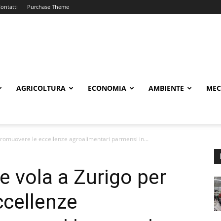
ontatti
Purchase Theme
AGRICOLTURA
ECONOMIA
AMBIENTE
MEC
romuovere le eccellenze agroalimentari parmensi in...
 vola a Zurigo per
ccellenze