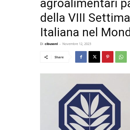
agroalimentari p
della VIII Settim
Italiana nel Mon
Di
cibusonl
-
Novembre 12, 2023
Share