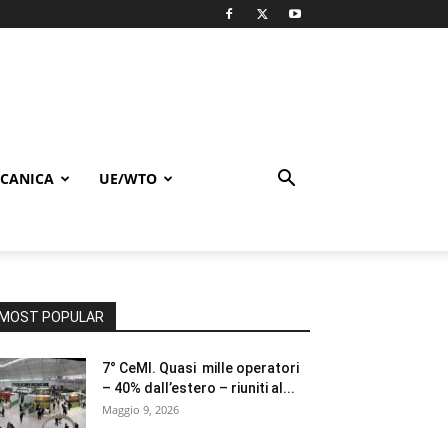
CANICA
UE/WTO
MOST POPULAR
7° CeMI. Quasi mille operatori
– 40% dall’estero – riuniti al...
Maggio 9, 2026