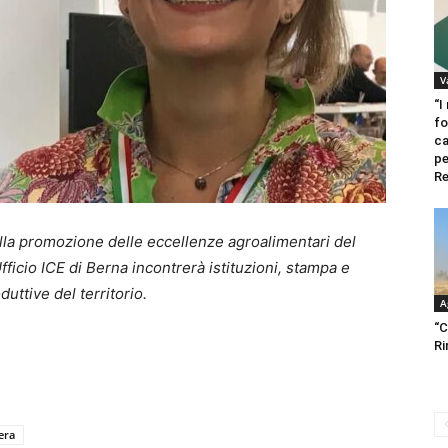
V
“I
fo
ca
pe
Re
la promozione delle eccellenze agroalimentari del
’Ufficio ICE di Berna incontrerà istituzioni, stampa e
uttive del territorio.
A
“C
Ri
era