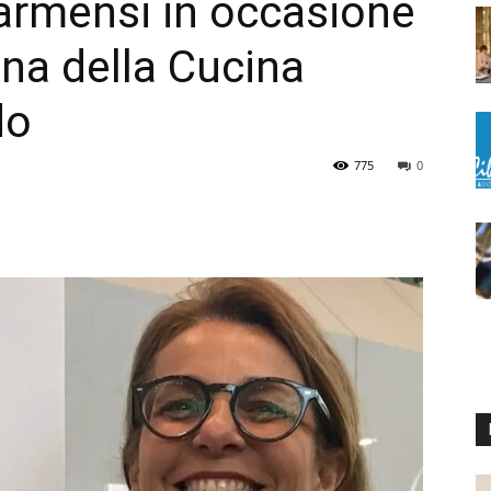
armensi in occasione
ana della Cucina
do
775
0