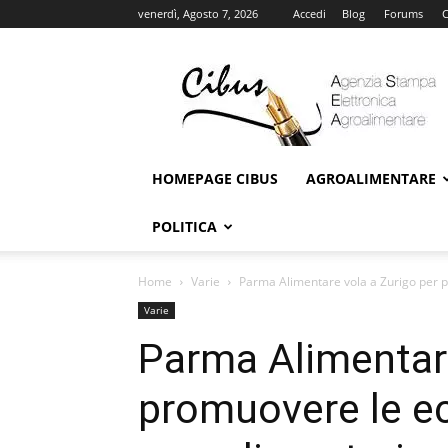
venerdì, Agosto 7, 2026
Accedi
Blog
Forums
C
Cibus
Online
HOMEPAGE CIBUS
AGROALIMENTARE
POLITICA
Home
Varie
Parma Alimentare vola a Zurigo per p
Varie
Parma Alimentare
promuovere le e