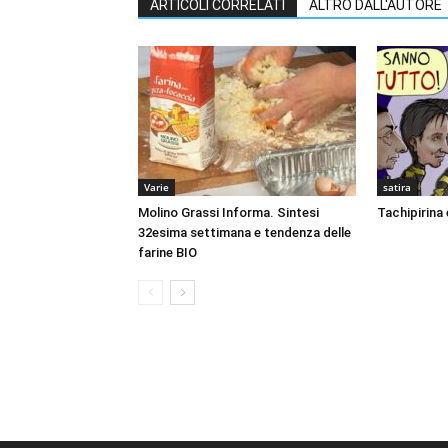
ARTICOLI CORRELATI
ALTRO DALL'AUTORE
Varie
satira
Molino Grassi Informa. Sintesi
Tachipirina 
32esima settimana e tendenza delle
farine BIO