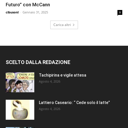
Futuro” con McCann
cibusonl
-
Gennaio 31, 2025
0
Carica altri
SCELTO DALLA REDAZIONE
Tachipirina e vigile attesa
Agosto 4, 2026
Lattiero Caseario: “ Cede solo il latte”
Agosto 4, 2026