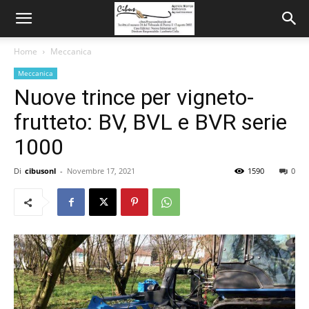
Home
Meccanica
Meccanica
Nuove trince per vigneto-
frutteto: BV, BVL e BVR serie
1000
Di
cibusonl
-
Novembre 17, 2021
1590
0