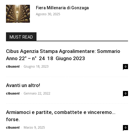
Fiera Millenaria di Gonzaga
Agosto 30, 2025
MUST READ
Cibus Agenzia Stampa Agroalimentare: Sommario
Anno 22° – n° 24 18 Giugno 2023
cibusonl
-
Giugno 18, 2023
0
Avanti un altro!
cibusonl
-
Gennaio 22, 2022
0
Armiamoci e partite, combattete e vinceremo…
forse.
cibusonl
-
Marzo 9, 2025
0