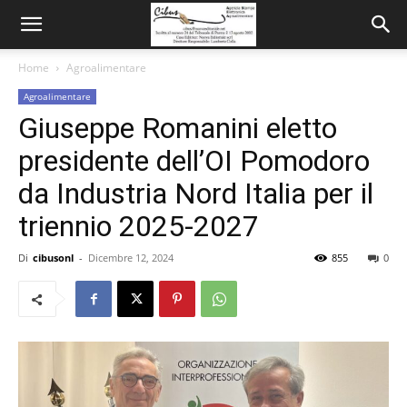
Home
Agroalimentare
Agroalimentare
Giuseppe Romanini eletto
presidente dell’OI Pomodoro
da Industria Nord Italia per il
triennio 2025-2027
Di
cibusonl
-
Dicembre 12, 2024
855
0